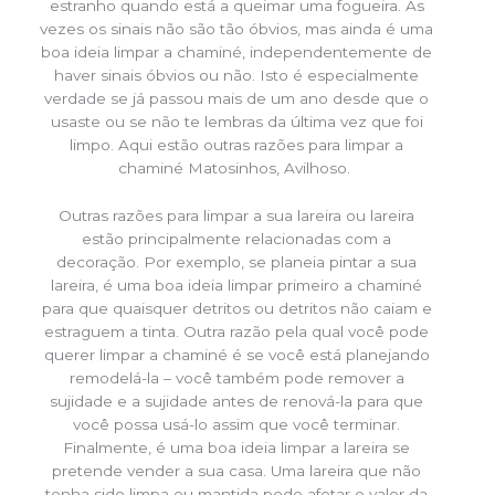
estranho quando está a queimar uma fogueira. Às
vezes os sinais não são tão óbvios, mas ainda é uma
boa ideia limpar a chaminé, independentemente de
haver sinais óbvios ou não. Isto é especialmente
verdade se já passou mais de um ano desde que o
usaste ou se não te lembras da última vez que foi
limpo. Aqui estão outras razões para limpar a
chaminé Matosinhos, Avilhoso.
Outras razões para limpar a sua lareira ou lareira
estão principalmente relacionadas com a
decoração. Por exemplo, se planeia pintar a sua
lareira, é uma boa ideia limpar primeiro a chaminé
para que quaisquer detritos ou detritos não caiam e
estraguem a tinta. Outra razão pela qual você pode
querer limpar a chaminé é se você está planejando
remodelá-la – você também pode remover a
sujidade e a sujidade antes de renová-la para que
você possa usá-lo assim que você terminar.
Finalmente, é uma boa ideia limpar a lareira se
pretende vender a sua casa. Uma lareira que não
tenha sido limpa ou mantida pode afetar o valor da