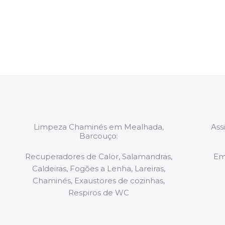
constituídas por Profissionais. Os nossos técnicos 
de todo o equipamento necessário para a resoluç
tipo de situação, independentemente do problem
Limpeza Chaminés em Mealhada,
Ass
Barcouço:
Recuperadores de Calor, Salamandras,
Em
Caldeiras, Fogões a Lenha, Lareiras,
Chaminés, Exaustores de cozinhas,
Respiros de WC