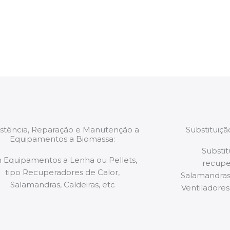
estão munidos
precauções ou manut
ão de qualquer
a.
istência, Reparação e Manutenção a
Substituiç
Equipamentos a Biomassa:
Substit
 Equipamentos a Lenha ou Pellets,
recupe
tipo Recuperadores de Calor,
Salamandras,
Salamandras, Caldeiras, etc
Ventiladores,