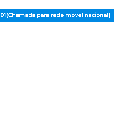
 401(Chamada para rede móvel nacional)
aminés
lhada,