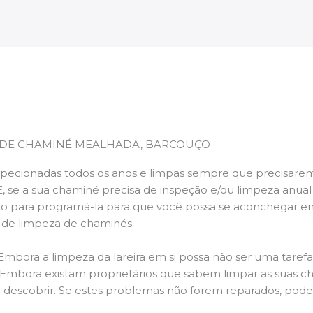
 DE CHAMINÉ MEALHADA, BARCOUÇO
pecionadas todos os anos e limpas sempre que precisarem,
E, se a sua chaminé precisa de inspeção e/ou limpeza anua
 para programá-la para que você possa se aconchegar e
s de limpeza de chaminés.
 Embora a limpeza da lareira em si possa não ser uma taref
r. Embora existam proprietários que sabem limpar as suas 
 descobrir. Se estes problemas não forem reparados, po