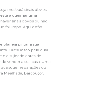
ja mostrará sinais óbvios
 está a queimar uma
aver sinais óbvios ou não.
e foi limpo. Aqui estão
e planeia pintar a sua
inta. Outra razão pela qual
 e a sujidade antes de
tende vender a sua casa. Uma
e quaisquer reparações ou
ira Mealhada, Barcouço”.