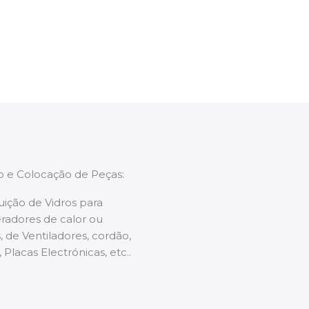
enções caso necessário.
ão e Colocação de Peças:
uição de Vidros para
radores de calor ou
 de Ventiladores, cordão,
 Placas Electrónicas, etc..