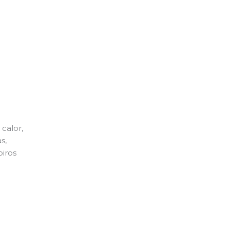
calor,
s,
piros