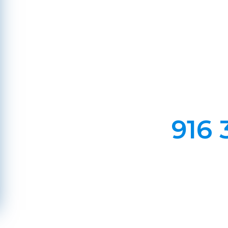
Ba
Em Lareiras, Recuperado
Evite incêndios na sua chaminé, limp
916 