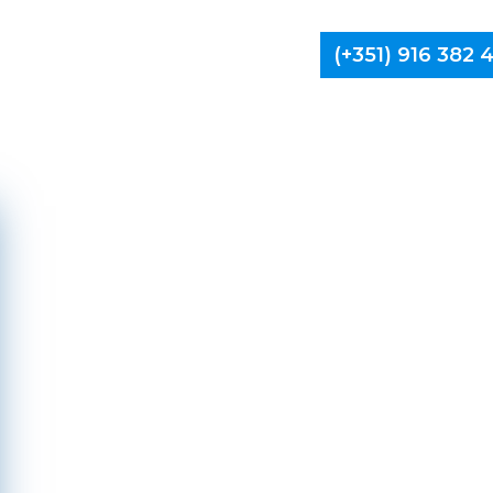
(+351) 916 382
Limpa Ch
Mea