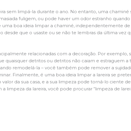
ira sem limpá-la durante o ano. No entanto, uma chaminé su
demasiada fuligem, ou pode haver um odor estranho quando
da é uma boa ideia limpar a chaminé, independentemente de h
 desde que o usaste ou se não te lembras da última vez qu
.
principalmente relacionadas com a decoração. Por exemplo, s
ue quaisquer detritos ou detritos não caiam e estraguem a t
jando remodelá-la – você também pode remover a sujidade
inar. Finalmente, é uma boa ideia limpar a lareira se pre
o valor da sua casa, e a sua limpeza pode torná-lo ciente d
 a limpeza da lareira, você pode procurar “limpeza de lare