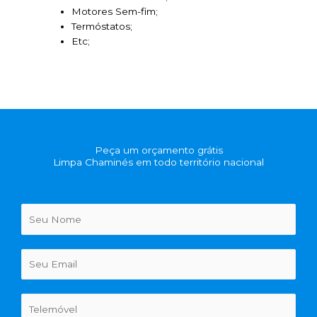
Motores Sem-fim;
Termóstatos;
Etc;
Peça um orçamento grátis
Limpa Chaminés em todo território nacional