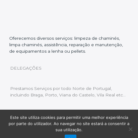
Oferecemos diversos serviços: limpeza de chaminés,
limpa chaminés, assistência, reparação e manutenção,
de equipamentos a lenha ou pellets.
DELEGAÇÕES
Prestamos Serviços por todo Norte de Portugal,
incluindo Braga, Porto, Viana do Castelo, Vila Real etc…
Este site utiliza cookies para permitir uma melhor experiência
Livro de Reclamações
|
Política de Privacidade
|
por parte do utilizador. Ao navegar no site estará a consentir a
Copyright © 2022 Limpeza Chaminés | Desenvolvido
sua utilização.
por:
Fluxo Digital – a inovar a web