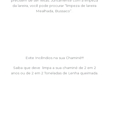
precisem de ser feitas. Juntamente com a limpeza
da lareira, você pode procurar “limpeza de lareira
Mealhada, Bussaco”.
Evite Incêndios na sua Chaminé!!!
Saiba que deve limpa a sua chaminé de 2 em 2
anos ou de 2 em 2 Toneladas de Lenha queimada.