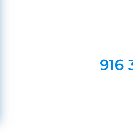
Em Lareiras, Recuperado
Evite incêndios na sua chaminé, limp
916 