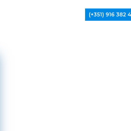
(+351) 916 382
Limpa Ch
Melgaço