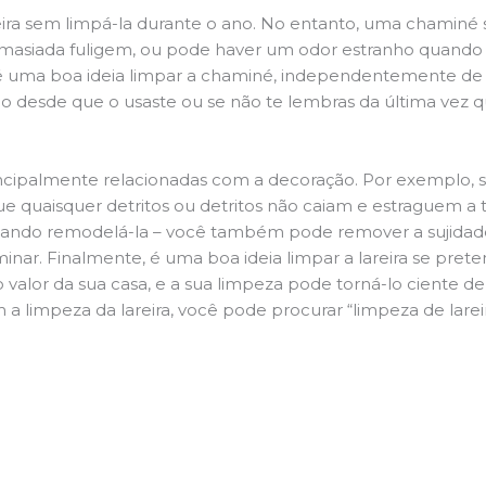
ira sem limpá-la durante o ano. No entanto, uma chaminé su
demasiada fuligem, ou pode haver um odor estranho quando
da é uma boa ideia limpar a chaminé, independentemente de h
 desde que o usaste ou se não te lembras da última vez qu
principalmente relacionadas com a decoração. Por exemplo, s
ue quaisquer detritos ou detritos não caiam e estraguem a t
jando remodelá-la – você também pode remover a sujidade
inar. Finalmente, é uma boa ideia limpar a lareira se pre
o valor da sua casa, e a sua limpeza pode torná-lo ciente d
a limpeza da lareira, você pode procurar “limpeza de larei