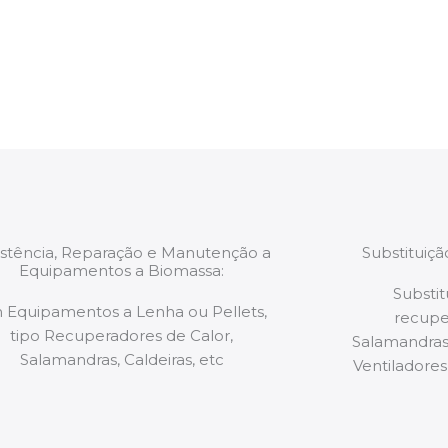
estão munidos
precauções ou manut
ão de qualquer
a.
istência, Reparação e Manutenção a
Substituiç
Equipamentos a Biomassa:
Substit
 Equipamentos a Lenha ou Pellets,
recupe
tipo Recuperadores de Calor,
Salamandras,
Salamandras, Caldeiras, etc
Ventiladores,