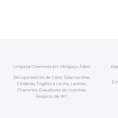
constituídas por Profissionais. Os nossos técnicos 
de todo o equipamento necessário para a resoluç
tipo de situação, independentemente do problem
Limpeza Chaminés em Melgaço, Fiães:
Ass
Recuperadores de Calor, Salamandras,
Em
Caldeiras, Fogões a Lenha, Lareiras,
Chaminés, Exaustores de cozinhas,
Respiros de WC