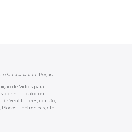
enções caso necessário.
ão e Colocação de Peças:
uição de Vidros para
radores de calor ou
 de Ventiladores, cordão,
 Placas Electrónicas, etc..