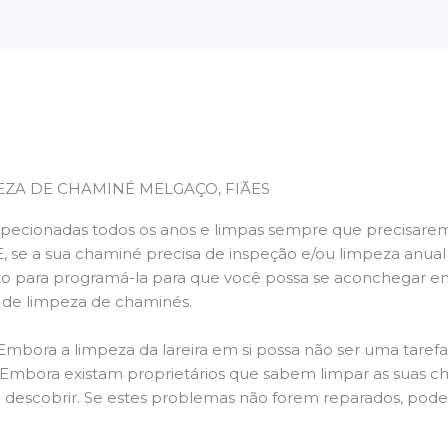
EZA DE CHAMINÉ MELGAÇO, FIÃES
pecionadas todos os anos e limpas sempre que precisarem,
E, se a sua chaminé precisa de inspeção e/ou limpeza anua
 para programá-la para que você possa se aconchegar e
s de limpeza de chaminés.
 Embora a limpeza da lareira em si possa não ser uma taref
r. Embora existam proprietários que sabem limpar as suas 
 descobrir. Se estes problemas não forem reparados, po