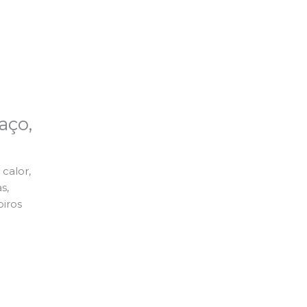
aço,
calor,
s,
piros