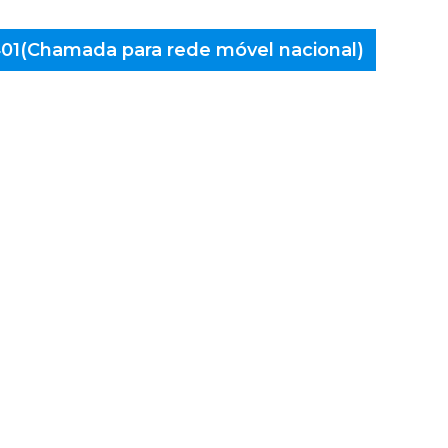
 401(Chamada para rede móvel nacional)
aminés
, Fiães