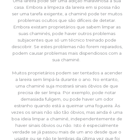
Uma lareira pode ser uma adição maravilhosa à sua
casa. Embora a limpeza da lareira em si possa não
ser uma tarefa exigente, a chaminé pode ter muitos
problemas ocultos que são difíceis de detetar.
Embora existam proprietários que sabem limpar as
suas chaminés, pode haver outros problemas
subjacentes que só um técnico treinado pode
descobrir. Se estes problemas não forem reparados,
podem causar problemas mais dispendiosos com a
sua chaminé.
Muitos proprietários podem ser tentados a acender
a lareira sem limpá-la durante o ano. No entanto,
uma chaminé suja mostrará sinais óbvios de que
precisa de ser limpa. Por exemplo, pode notar
demasiada fuligem, ou pode haver um odor
estranho quando está a queimar uma fogueira. Às
vezes os sinais não são tão óbvios, mas ainda é uma
boa ideia limpar a chaminé, independentemente de
haver sinais óbvios ou não. Isto é especialmente
verdade se já passou mais de um ano desde que o
usaste ou se não te lembras da última vez que foi