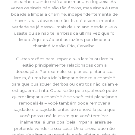
estranho quando está a queimar uma fogueira. Às
vezes os sinais não são tão óbvios, mas ainda é uma
boa ideia limpar a chaminé, independentemente de
haver sinais óbvios ou não. Isto é especialmente
verdade se já passou mais de um ano desde que o
usaste ou se não te lembras da última vez que foi
limpo. Aqui estão outras razões para limpar a
chaminé Mesão Frio, Carvalho.
Outras razões para limpar a sua lareira ou lareira
estão principalmente relacionadas com a
decoração. Por exemplo, se planeia pintar a sua
lareira, é uma boa ideia limpar primeiro a chaminé
para que quaisquer detritos ou detritos não caiam e
estraguem a tinta. Outra razão pela qual você pode
querer limpar a chaminé é se você está planejando
remodelá-la – você também pode remover a
sujidade e a sujidade antes de renová-la para que
você possa usá-lo assim que você terminar.
Finalmente, é uma boa ideia limpar a lareira se
pretende vender a sua casa. Uma lareira que não
tenha sido limpa ou mantida pode afetar o valor da