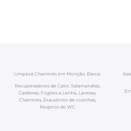
constituídas por Profissionais. Os nossos técnicos 
de todo o equipamento necessário para a resoluç
tipo de situação, independentemente do problem
Limpeza Chaminés em Monção, Barca:
Ass
Recuperadores de Calor, Salamandras,
Em
Caldeiras, Fogões a Lenha, Lareiras,
Chaminés, Exaustores de cozinhas,
Respiros de WC