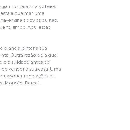
ja mostrará sinais óbvios
 está a queimar uma
aver sinais óbvios ou não.
e foi limpo. Aqui estão
e planeia pintar a sua
inta. Outra razão pela qual
 e a sujidade antes de
tende vender a sua casa. Uma
e quaisquer reparações ou
ira Monção, Barca”.