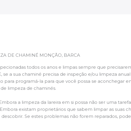
EZA DE CHAMINÉ MONÇÃO, BARCA
pecionadas todos os anos e limpas sempre que precisarem,
E, se a sua chaminé precisa de inspeção e/ou limpeza anua
 para programá-la para que você possa se aconchegar e
s de limpeza de chaminés.
 Embora a limpeza da lareira em si possa não ser uma taref
r. Embora existam proprietários que sabem limpar as suas 
 descobrir. Se estes problemas não forem reparados, po