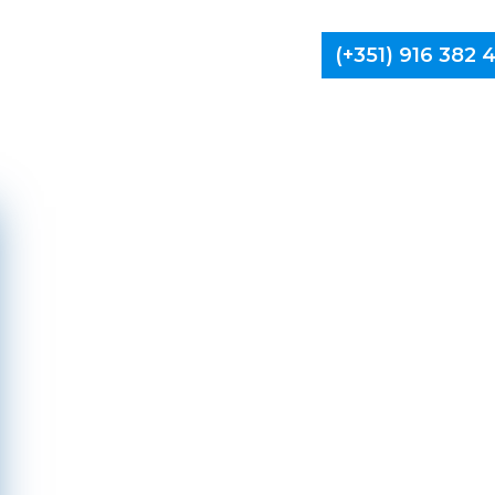
(+351) 916 382
Limpa Ch
Monção