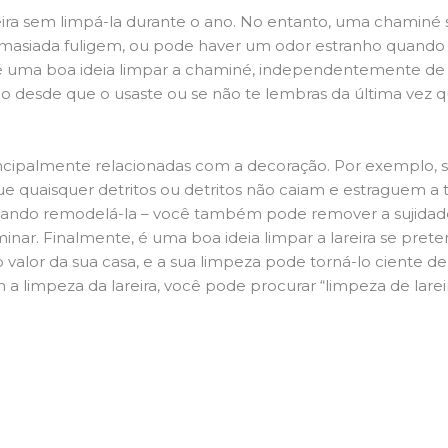
ira sem limpá-la durante o ano. No entanto, uma chaminé su
demasiada fuligem, ou pode haver um odor estranho quando
da é uma boa ideia limpar a chaminé, independentemente de h
 desde que o usaste ou se não te lembras da última vez qu
principalmente relacionadas com a decoração. Por exemplo, s
ue quaisquer detritos ou detritos não caiam e estraguem a t
jando remodelá-la – você também pode remover a sujidade
inar. Finalmente, é uma boa ideia limpar a lareira se pre
o valor da sua casa, e a sua limpeza pode torná-lo ciente d
 a limpeza da lareira, você pode procurar “limpeza de lare