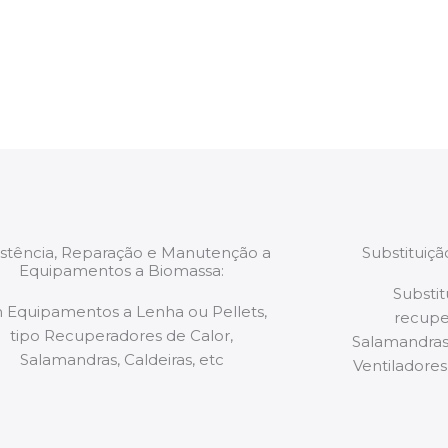
estão munidos
precauções ou manut
ão de qualquer
a.
istência, Reparação e Manutenção a
Substituiç
Equipamentos a Biomassa:
Substit
 Equipamentos a Lenha ou Pellets,
recupe
tipo Recuperadores de Calor,
Salamandras,
Salamandras, Caldeiras, etc
Ventiladores,