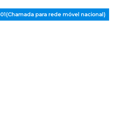
 401(Chamada para rede móvel nacional)
aminés
, Barca