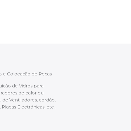
enções caso necessário.
ão e Colocação de Peças:
uição de Vidros para
radores de calor ou
 de Ventiladores, cordão,
 Placas Electrónicas, etc..