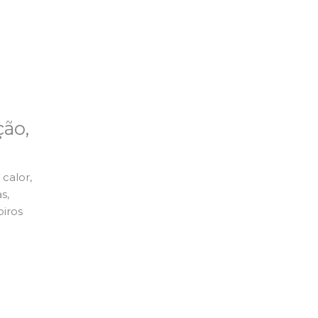
ão,
calor,
s,
piros