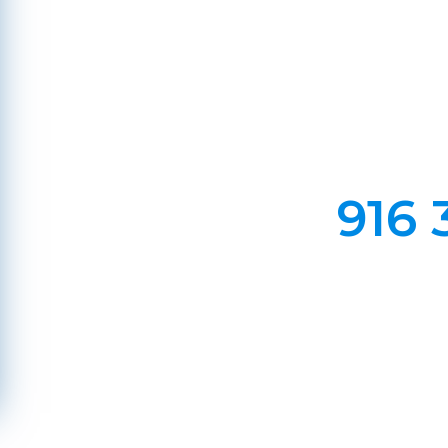
Em Lareiras, Recuperado
Evite incêndios na sua chaminé, limp
916 