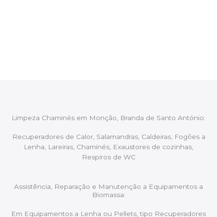
Após cada intervenção um membro da equipa irá
proceder ao relatório verbal da intervenção,
aconselhando sobre possíveis precauções ou
manutenções caso necessário.
Limpeza Chaminés em Monção, Branda de Santo António:
Recuperadores de Calor, Salamandras, Caldeiras, Fogões a
Lenha, Lareiras, Chaminés, Exaustores de cozinhas,
Respiros de WC
Assistência, Reparação e Manutenção a Equipamentos a
Biomassa:
Em Equipamentos a Lenha ou Pellets, tipo Recuperadores