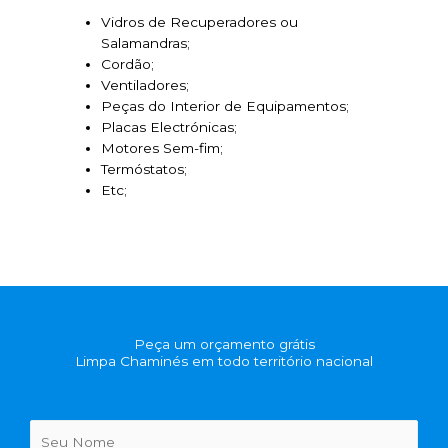
Vidros de Recuperadores ou
Salamandras;
Cordão;
Ventiladores;
Peças do Interior de Equipamentos;
Placas Electrónicas;
Motores Sem-fim;
Termóstatos;
Etc;
Peça um orçamento grátis
Limpa Chaminés em todo território nacional