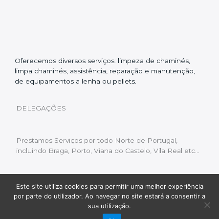
Oferecemos diversos serviços: limpeza de chaminés,
limpa chaminés, assistência, reparação e manutenção,
de equipamentos a lenha ou pellets.
DELEGAÇÕES
Prestamos Serviços por todo Norte de Portugal,
incluindo Braga, Porto, Viana do Castelo, Vila Real etc…
Este site utiliza cookies para permitir uma melhor experiência
Livro de Reclamações
|
Política de Privacidade
|
por parte do utilizador. Ao navegar no site estará a consentir a
Copyright © 2022 Limpeza Chaminés | Desenvolvido
sua utilização.
por:
Fluxo Digital – a inovar a web