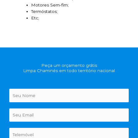
Motores Sem-fim;
Termóstatos;
Etc;
Peça um orçamento grátis
Limpa Chaminés em todo território nacional