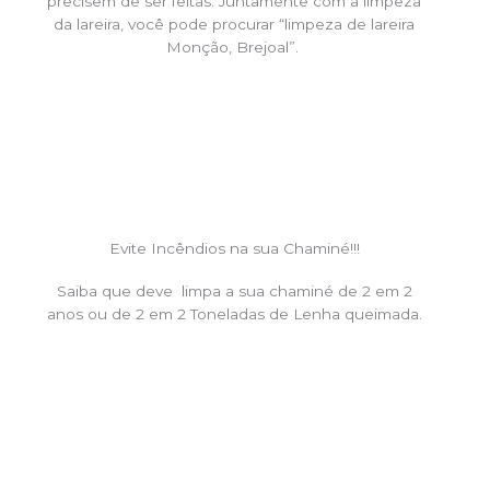
precisem de ser feitas. Juntamente com a limpeza
da lareira, você pode procurar “limpeza de lareira
Monção, Brejoal”.
Evite Incêndios na sua Chaminé!!!
Saiba que deve limpa a sua chaminé de 2 em 2
anos ou de 2 em 2 Toneladas de Lenha queimada.