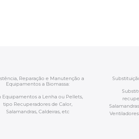
estão munidos
precauções ou manut
ão de qualquer
a.
istência, Reparação e Manutenção a
Substituiç
Equipamentos a Biomassa:
Substit
 Equipamentos a Lenha ou Pellets,
recupe
tipo Recuperadores de Calor,
Salamandras,
Salamandras, Caldeiras, etc
Ventiladores,