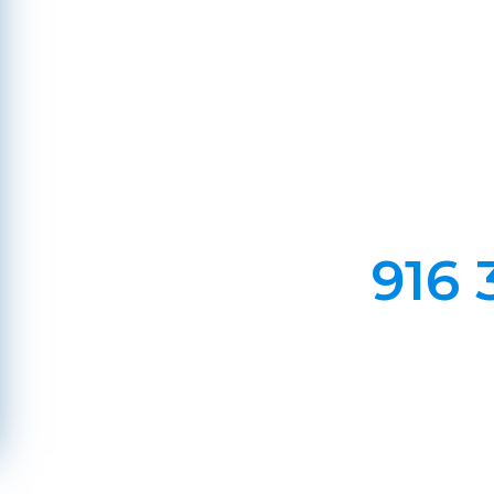
Ce
Em Lareiras, Recuperado
Evite incêndios na sua chaminé, limp
916 