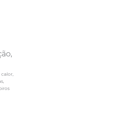
ão,
calor,
s,
piros