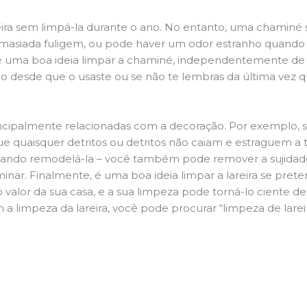
ira sem limpá-la durante o ano. No entanto, uma chaminé su
demasiada fuligem, ou pode haver um odor estranho quando
da é uma boa ideia limpar a chaminé, independentemente de h
 desde que o usaste ou se não te lembras da última vez qu
principalmente relacionadas com a decoração. Por exemplo, s
ue quaisquer detritos ou detritos não caiam e estraguem a t
jando remodelá-la – você também pode remover a sujidade
inar. Finalmente, é uma boa ideia limpar a lareira se pre
o valor da sua casa, e a sua limpeza pode torná-lo ciente d
 a limpeza da lareira, você pode procurar “limpeza de lare