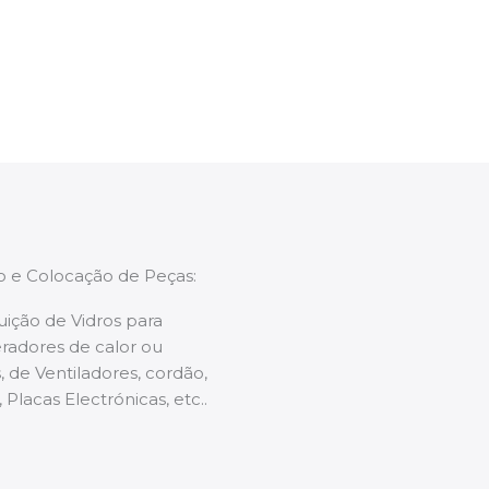
enções caso necessário.
ão e Colocação de Peças:
uição de Vidros para
radores de calor ou
 de Ventiladores, cordão,
 Placas Electrónicas, etc..