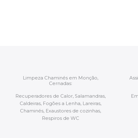
constituídas por Profissionais. Os nossos técnicos 
de todo o equipamento necessário para a resoluç
tipo de situação, independentemente do problem
Limpeza Chaminés em Monção,
Ass
Cernadas:
Recuperadores de Calor, Salamandras,
Em
Caldeiras, Fogões a Lenha, Lareiras,
Chaminés, Exaustores de cozinhas,
Respiros de WC