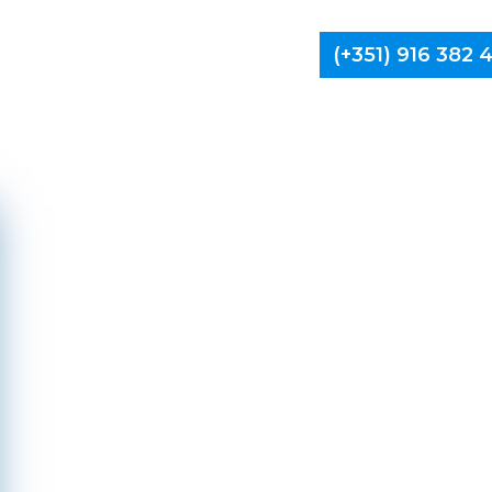
(+351) 916 382
Limpa Ch
M