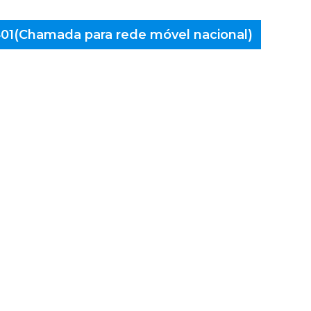
 401(Chamada para rede móvel nacional)
aminés
onção,