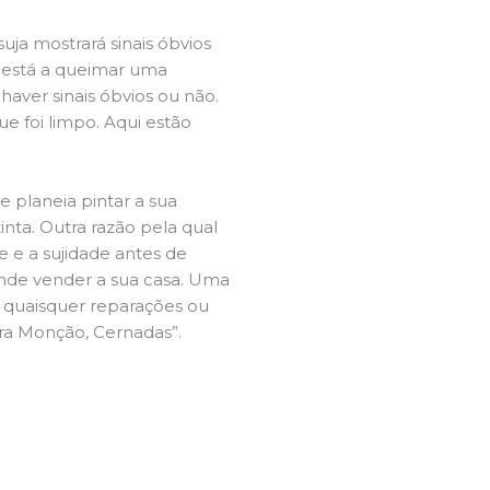
ja mostrará sinais óbvios
 está a queimar uma
aver sinais óbvios ou não.
e foi limpo. Aqui estão
e planeia pintar a sua
inta. Outra razão pela qual
 e a sujidade antes de
tende vender a sua casa. Uma
e quaisquer reparações ou
ira Monção, Cernadas”.