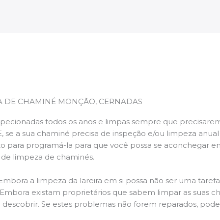
A DE CHAMINÉ MONÇÃO, CERNADAS
pecionadas todos os anos e limpas sempre que precisarem,
E, se a sua chaminé precisa de inspeção e/ou limpeza anua
 para programá-la para que você possa se aconchegar e
s de limpeza de chaminés.
 Embora a limpeza da lareira em si possa não ser uma taref
r. Embora existam proprietários que sabem limpar as suas 
 descobrir. Se estes problemas não forem reparados, po