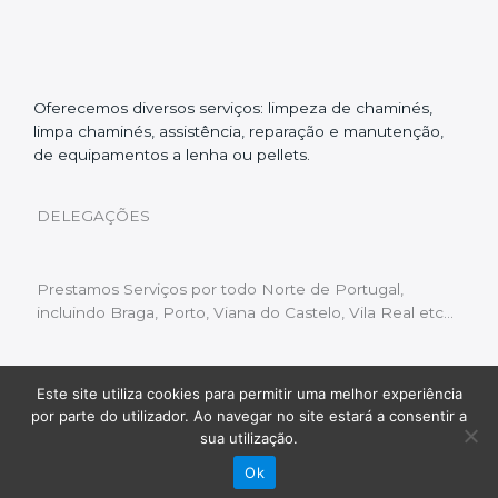
Oferecemos diversos serviços: limpeza de chaminés,
limpa chaminés, assistência, reparação e manutenção,
de equipamentos a lenha ou pellets.
DELEGAÇÕES
Prestamos Serviços por todo Norte de Portugal,
incluindo Braga, Porto, Viana do Castelo, Vila Real etc…
Este site utiliza cookies para permitir uma melhor experiência
Livro de Reclamações
|
Política de Privacidade
|
por parte do utilizador. Ao navegar no site estará a consentir a
Copyright © 2022 Limpeza Chaminés | Desenvolvido
sua utilização.
por:
Fluxo Digital – a inovar a web
Ok