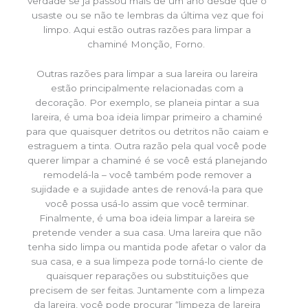
verdade se já passou mais de um ano desde que o
usaste ou se não te lembras da última vez que foi
limpo. Aqui estão outras razões para limpar a
chaminé Monção, Forno.
Outras razões para limpar a sua lareira ou lareira
estão principalmente relacionadas com a
decoração. Por exemplo, se planeia pintar a sua
lareira, é uma boa ideia limpar primeiro a chaminé
para que quaisquer detritos ou detritos não caiam e
estraguem a tinta. Outra razão pela qual você pode
querer limpar a chaminé é se você está planejando
remodelá-la – você também pode remover a
sujidade e a sujidade antes de renová-la para que
você possa usá-lo assim que você terminar.
Finalmente, é uma boa ideia limpar a lareira se
pretende vender a sua casa. Uma lareira que não
tenha sido limpa ou mantida pode afetar o valor da
sua casa, e a sua limpeza pode torná-lo ciente de
quaisquer reparações ou substituições que
precisem de ser feitas. Juntamente com a limpeza
da lareira, você pode procurar “limpeza de lareira