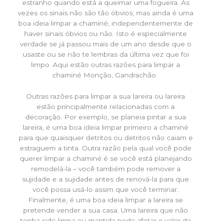
estranho quando está a queimar uma fogueira. Às
vezes os sinais não são tão óbvios, mas ainda é uma
boa ideia limpar a chaminé, independentemente de
haver sinais óbvios ou não. Isto é especialmente
verdade se já passou mais de um ano desde que o
usaste ou se não te lembras da última vez que foi
limpo. Aqui estão outras razões para limpar a
chaminé Monção, Gandrachão.
Outras razões para limpar a sua lareira ou lareira
estão principalmente relacionadas com a
decoração. Por exemplo, se planeia pintar a sua
lareira, é uma boa ideia limpar primeiro a chaminé
para que quaisquer detritos ou detritos não caiam e
estraguem a tinta. Outra razão pela qual você pode
querer limpar a chaminé é se você está planejando
remodelá-la – você também pode remover a
sujidade e a sujidade antes de renová-la para que
você possa usá-lo assim que você terminar.
Finalmente, é uma boa ideia limpar a lareira se
pretende vender a sua casa. Uma lareira que não
tenha sido limpa ou mantida pode afetar o valor da