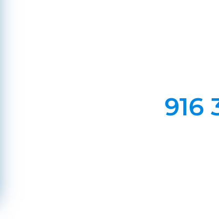
Em Lareiras, Recuperado
Evite incêndios na sua chaminé, limp
916 