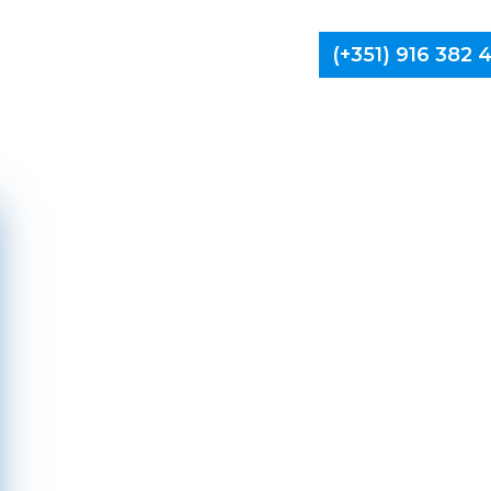
(+351) 916 382
Limpa Ch
Monção, 