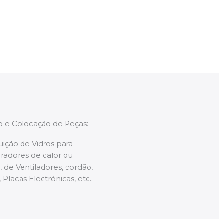
enções caso necessário.
ão e Colocação de Peças:
uição de Vidros para
radores de calor ou
 de Ventiladores, cordão,
 Placas Electrónicas, etc..