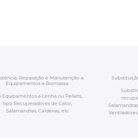
estão munidos
precauções ou manut
ão de qualquer
a.
istência, Reparação e Manutenção a
Substituiç
Equipamentos a Biomassa:
Substit
 Equipamentos a Lenha ou Pellets,
recupe
tipo Recuperadores de Calor,
Salamandras,
Salamandras, Caldeiras, etc
Ventiladores,