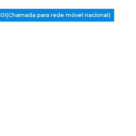
 401(Chamada para rede móvel nacional)
aminés
Lameira