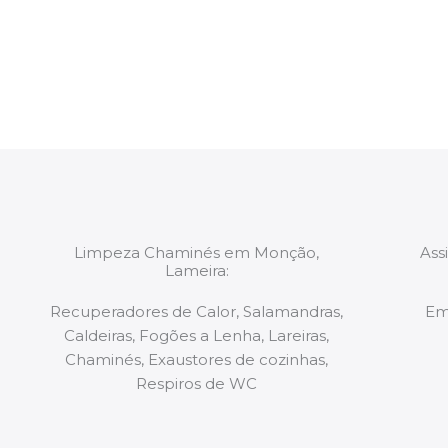
constituídas por Profissionais. Os nossos técnicos 
de todo o equipamento necessário para a resoluç
tipo de situação, independentemente do problem
Limpeza Chaminés em Monção,
Ass
Lameira:
Recuperadores de Calor, Salamandras,
Em
Caldeiras, Fogões a Lenha, Lareiras,
Chaminés, Exaustores de cozinhas,
Respiros de WC