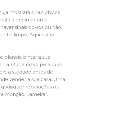
ja mostrará sinais óbvios
 está a queimar uma
aver sinais óbvios ou não.
e foi limpo. Aqui estão
e planeia pintar a sua
inta. Outra razão pela qual
 e a sujidade antes de
tende vender a sua casa. Uma
e quaisquer reparações ou
ira Monção, Lameira”.