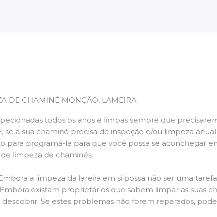
ZA DE CHAMINÉ MONÇÃO, LAMEIRA
pecionadas todos os anos e limpas sempre que precisarem,
E, se a sua chaminé precisa de inspeção e/ou limpeza anua
 para programá-la para que você possa se aconchegar e
s de limpeza de chaminés.
 Embora a limpeza da lareira em si possa não ser uma taref
r. Embora existam proprietários que sabem limpar as suas 
 descobrir. Se estes problemas não forem reparados, po