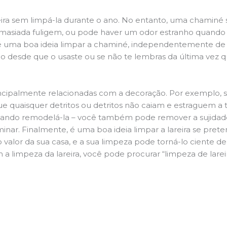
ira sem limpá-la durante o ano. No entanto, uma chaminé su
demasiada fuligem, ou pode haver um odor estranho quando
da é uma boa ideia limpar a chaminé, independentemente de h
 desde que o usaste ou se não te lembras da última vez qu
principalmente relacionadas com a decoração. Por exemplo, s
ue quaisquer detritos ou detritos não caiam e estraguem a t
jando remodelá-la – você também pode remover a sujidade
inar. Finalmente, é uma boa ideia limpar a lareira se pre
o valor da sua casa, e a sua limpeza pode torná-lo ciente d
 a limpeza da lareira, você pode procurar “limpeza de lare