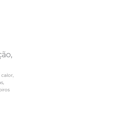
ão,
calor,
s,
piros