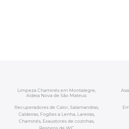
Procedemos à selecção de uma equipa disponível 
intervenção. Todas as equipas mobilizadas para os 
constituídas por Profissionais. Os nossos técnicos 
de todo o equipamento necessário para a resoluç
tipo de situação, independentemente do problem
Limpeza Chaminés em Montalegre,
Ass
Aldeia Nova de São Mateus:
Recuperadores de Calor, Salamandras,
Em
Caldeiras, Fogões a Lenha, Lareiras,
Chaminés, Exaustores de cozinhas,
Respiros de WC