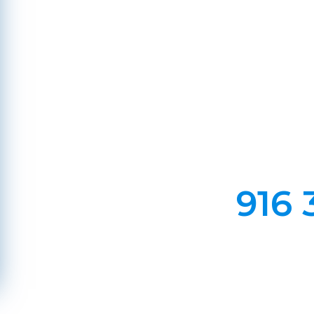
São 
Em Lareiras, Recuperado
Evite incêndios na sua chaminé, limp
916 