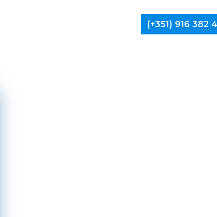
(+351) 916 382
Limpa Ch
Mont
Aldeia 