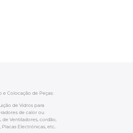
ão um membro da equipa irá proceder ao
ntervenção, aconselhando sobre possíveis
enções caso necessário.
ão e Colocação de Peças:
uição de Vidros para
radores de calor ou
 de Ventiladores, cordão,
 Placas Electrónicas, etc..