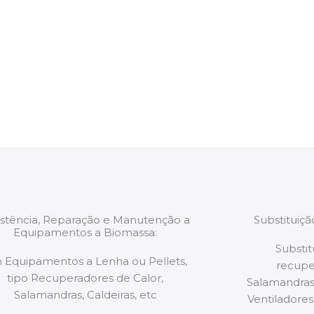
para a
Após cada intervenç
trabalhos são
relatório verbal da i
estão munidos
precauções ou manut
ão de qualquer
a.
istência, Reparação e Manutenção a
Substituiç
Equipamentos a Biomassa:
Substit
 Equipamentos a Lenha ou Pellets,
recupe
tipo Recuperadores de Calor,
Salamandras,
Salamandras, Caldeiras, etc
Ventiladores,