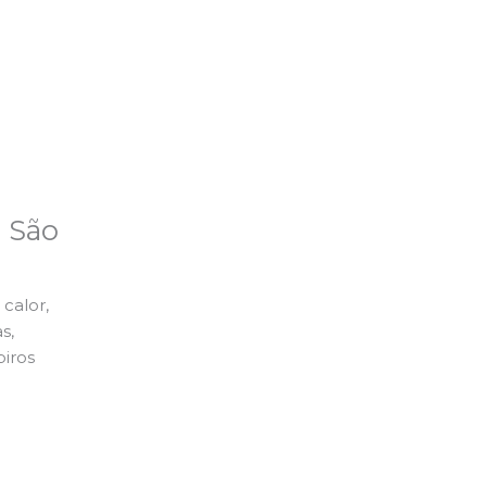
e São
calor,
s,
piros