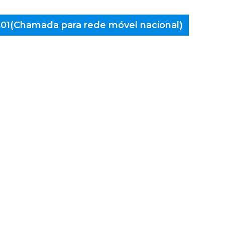
 401(Chamada para rede móvel nacional)
aminés
alegre,
Nova de