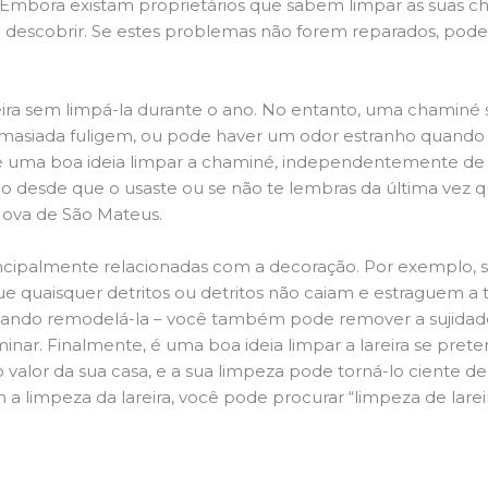
r. Embora existam proprietários que sabem limpar as suas 
 descobrir. Se estes problemas não forem reparados, po
ira sem limpá-la durante o ano. No entanto, uma chaminé su
demasiada fuligem, ou pode haver um odor estranho quando
da é uma boa ideia limpar a chaminé, independentemente de h
 desde que o usaste ou se não te lembras da última vez qu
 Nova de São Mateus.
principalmente relacionadas com a decoração. Por exemplo, s
ue quaisquer detritos ou detritos não caiam e estraguem a t
jando remodelá-la – você também pode remover a sujidade
inar. Finalmente, é uma boa ideia limpar a lareira se pre
o valor da sua casa, e a sua limpeza pode torná-lo ciente d
 a limpeza da lareira, você pode procurar “limpeza de lare