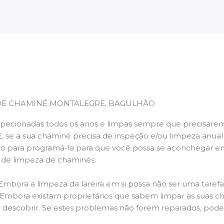
DE CHAMINÉ MONTALEGRE, BAGULHÃO
pecionadas todos os anos e limpas sempre que precisarem,
E, se a sua chaminé precisa de inspeção e/ou limpeza anua
 para programá-la para que você possa se aconchegar e
s de limpeza de chaminés.
 Embora a limpeza da lareira em si possa não ser uma taref
r. Embora existam proprietários que sabem limpar as suas 
 descobrir. Se estes problemas não forem reparados, po