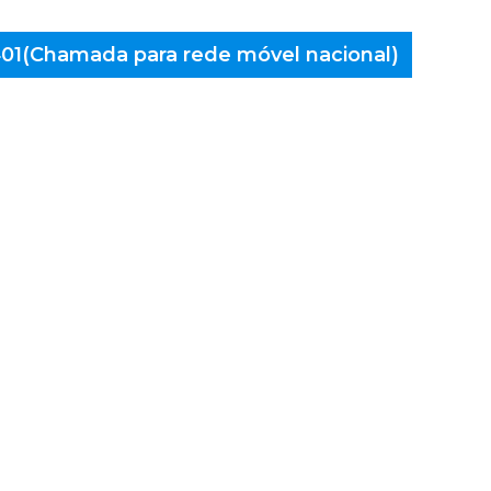
 401(Chamada para rede móvel nacional)
aminés
alegre,