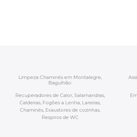
constituídas por Profissionais. Os nossos técnicos 
de todo o equipamento necessário para a resoluç
tipo de situação, independentemente do problem
Limpeza Chaminés em Montalegre,
Ass
Bagulhão:
Recuperadores de Calor, Salamandras,
Em
Caldeiras, Fogões a Lenha, Lareiras,
Chaminés, Exaustores de cozinhas,
Respiros de WC