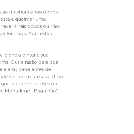
ja mostrará sinais óbvios
 está a queimar uma
aver sinais óbvios ou não.
e foi limpo. Aqui estão
e planeia pintar a sua
inta. Outra razão pela qual
 e a sujidade antes de
tende vender a sua casa. Uma
e quaisquer reparações ou
ira Montalegre, Bagulhão”.