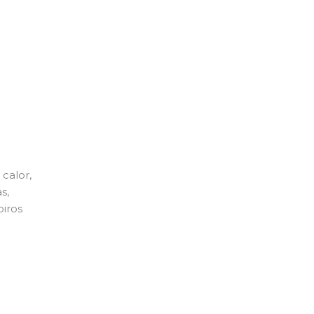
calor,
s,
piros