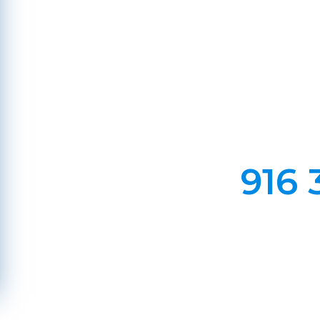
Ba
Em Lareiras, Recuperado
Evite incêndios na sua chaminé, limp
916 