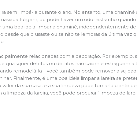
ira sem limpá-la durante o ano. No entanto, uma chaminé su
demasiada fuligem, ou pode haver um odor estranho quando
da é uma boa ideia limpar a chaminé, independentemente de h
 desde que o usaste ou se não te lembras da última vez qu
ão.
principalmente relacionadas com a decoração. Por exemplo, s
ue quaisquer detritos ou detritos não caiam e estraguem a t
jando remodelá-la – você também pode remover a sujidade
inar. Finalmente, é uma boa ideia limpar a lareira se pre
o valor da sua casa, e a sua limpeza pode torná-lo ciente d
 a limpeza da lareira, você pode procurar “limpeza de lare