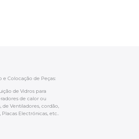
enções caso necessário.
ão e Colocação de Peças:
uição de Vidros para
radores de calor ou
 de Ventiladores, cordão,
 Placas Electrónicas, etc..