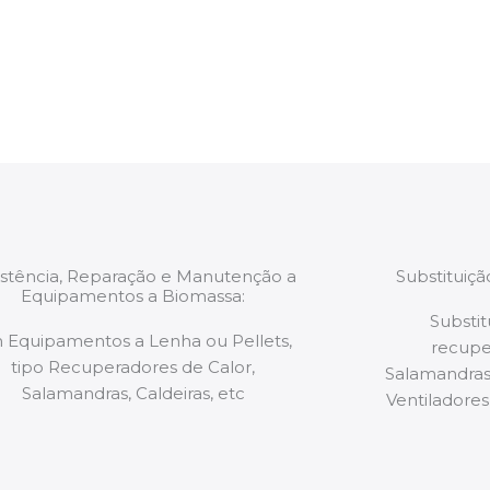
estão munidos
precauções ou manut
ão de qualquer
a.
istência, Reparação e Manutenção a
Substituiç
Equipamentos a Biomassa:
Substit
 Equipamentos a Lenha ou Pellets,
recupe
tipo Recuperadores de Calor,
Salamandras,
Salamandras, Caldeiras, etc
Ventiladores,