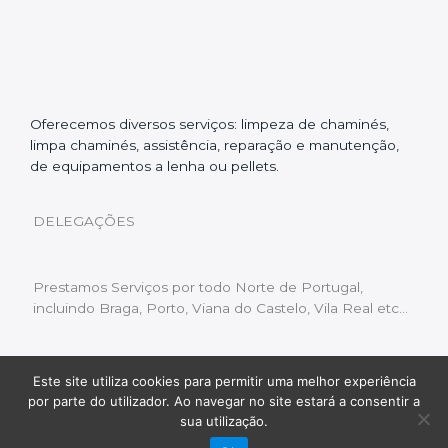
Oferecemos diversos serviços: limpeza de chaminés,
limpa chaminés, assistência, reparação e manutenção,
de equipamentos a lenha ou pellets.
DELEGAÇÕES
Prestamos Serviços por todo Norte de Portugal,
incluindo Braga, Porto, Viana do Castelo, Vila Real etc…
Este site utiliza cookies para permitir uma melhor experiência
Livro de Reclamações
|
Política de Privacidade
|
por parte do utilizador. Ao navegar no site estará a consentir a
Copyright © 2022 Limpeza Chaminés | Desenvolvido
sua utilização.
por:
Fluxo Digital – a inovar a web