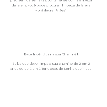
precisem de ser feitas. Juntamente com a limpeza
da lareira, você pode procurar “limpeza de lareira
Montalegre, Friães”.
Evite Incêndios na sua Chaminé!!!
Saiba que deve limpa a sua chaminé de 2 em 2
anos ou de 2 em 2 Toneladas de Lenha queimada.