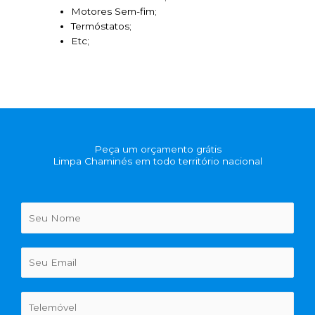
Motores Sem-fim;
Termóstatos;
Etc;
Peça um orçamento grátis
Limpa Chaminés em todo território nacional