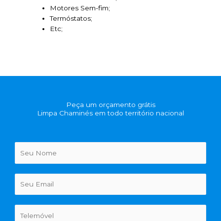
Motores Sem-fim;
Termóstatos;
Etc;
Peça um orçamento grátis
Limpa Chaminés em todo território nacional