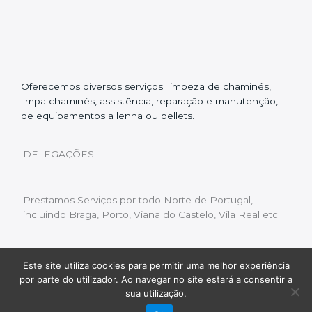
Oferecemos diversos serviços: limpeza de chaminés,
limpa chaminés, assistência, reparação e manutenção,
de equipamentos a lenha ou pellets.
DELEGAÇÕES
Prestamos Serviços por todo Norte de Portugal,
incluindo Braga, Porto, Viana do Castelo, Vila Real etc…
Este site utiliza cookies para permitir uma melhor experiência
Livro de Reclamações
|
Política de Privacidade
|
por parte do utilizador. Ao navegar no site estará a consentir a
Copyright © 2022 Limpeza Chaminés | Desenvolvido
sua utilização.
por:
Fluxo Digital – a inovar a web