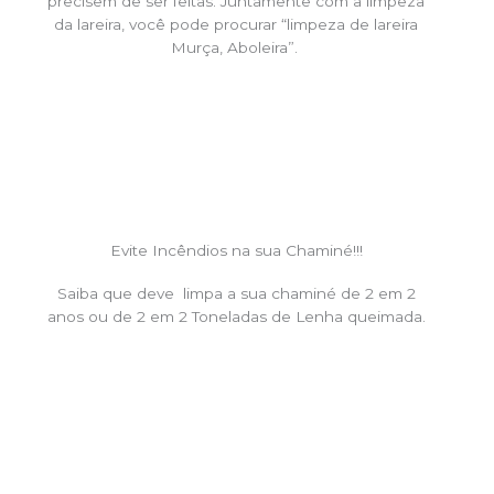
precisem de ser feitas. Juntamente com a limpeza
da lareira, você pode procurar “limpeza de lareira
Murça, Aboleira”.
Evite Incêndios na sua Chaminé!!!
Saiba que deve limpa a sua chaminé de 2 em 2
anos ou de 2 em 2 Toneladas de Lenha queimada.