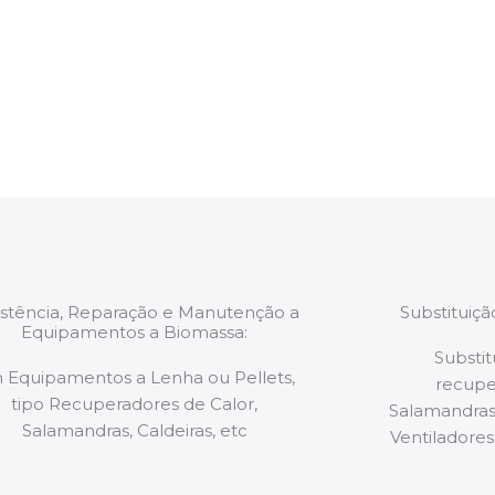
trabalhos são
relatório verbal da i
estão munidos
precauções ou manut
ão de qualquer
a.
istência, Reparação e Manutenção a
Substituiç
Equipamentos a Biomassa:
Substit
 Equipamentos a Lenha ou Pellets,
recupe
tipo Recuperadores de Calor,
Salamandras,
Salamandras, Caldeiras, etc
Ventiladores,