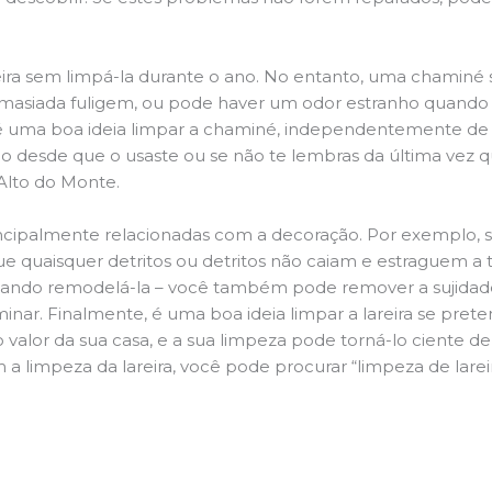
ira sem limpá-la durante o ano. No entanto, uma chaminé su
demasiada fuligem, ou pode haver um odor estranho quando
da é uma boa ideia limpar a chaminé, independentemente de h
 desde que o usaste ou se não te lembras da última vez qu
 Alto do Monte.
principalmente relacionadas com a decoração. Por exemplo, s
ue quaisquer detritos ou detritos não caiam e estraguem a t
jando remodelá-la – você também pode remover a sujidade
inar. Finalmente, é uma boa ideia limpar a lareira se pre
o valor da sua casa, e a sua limpeza pode torná-lo ciente d
a limpeza da lareira, você pode procurar “limpeza de lareir