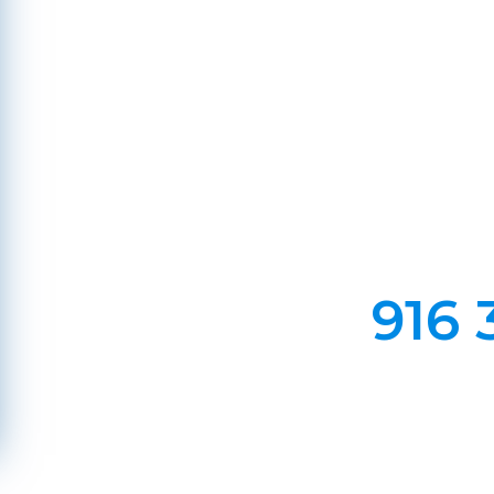
Em Lareiras, Recuperado
Evite incêndios na sua chaminé, limp
916 