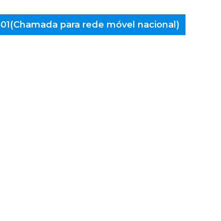
 401(Chamada para rede móvel nacional)
aminés
veira de
Alto do