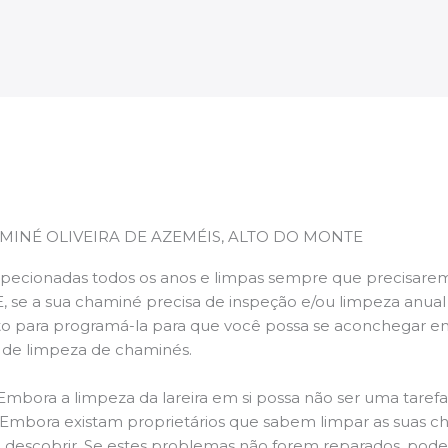
MINÉ OLIVEIRA DE AZEMÉIS, ALTO DO MONTE
pecionadas todos os anos e limpas sempre que precisarem,
E, se a sua chaminé precisa de inspeção e/ou limpeza anua
 para programá-la para que você possa se aconchegar e
s de limpeza de chaminés.
 Embora a limpeza da lareira em si possa não ser uma taref
r. Embora existam proprietários que sabem limpar as suas 
 descobrir. Se estes problemas não forem reparados, po