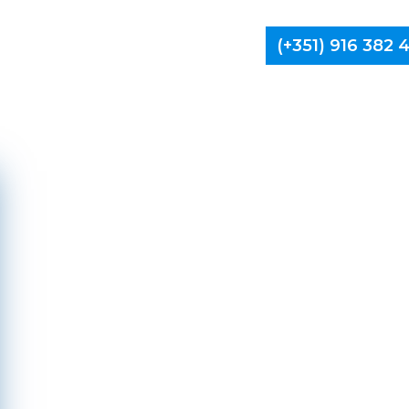
(+351) 916 382
Limpa Ch
Oli
Azeméis, 