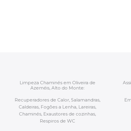
intervenção. Todas as equipas mobilizadas para os 
constituídas por Profissionais. Os nossos técnicos 
de todo o equipamento necessário para a resoluç
tipo de situação, independentemente do problem
Limpeza Chaminés em Oliveira de
Ass
Azeméis, Alto do Monte:
Recuperadores de Calor, Salamandras,
Em
Caldeiras, Fogões a Lenha, Lareiras,
Chaminés, Exaustores de cozinhas,
Respiros de WC