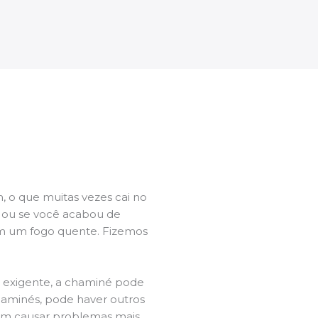
 o que muitas vezes cai no
l ou se você acabou de
m um fogo quente. Fizemos
a exigente, a chaminé pode
chaminés, pode haver outros
dem causar problemas mais