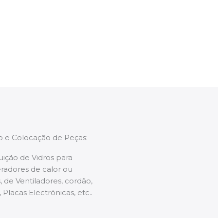
ntervenção, aconselhando sobre possíveis
enções caso necessário.
ão e Colocação de Peças:
uição de Vidros para
radores de calor ou
 de Ventiladores, cordão,
 Placas Electrónicas, etc..