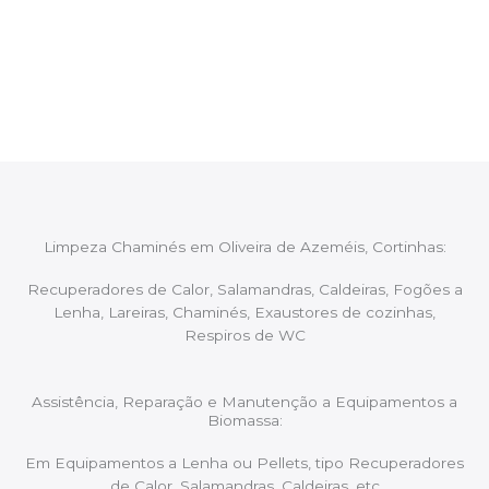
Após cada intervenção um membro da equipa irá
proceder ao relatório verbal da intervenção,
aconselhando sobre possíveis precauções ou
manutenções caso necessário.
Limpeza Chaminés em Oliveira de Azeméis, Cortinhas:
Recuperadores de Calor, Salamandras, Caldeiras, Fogões a
Lenha, Lareiras, Chaminés, Exaustores de cozinhas,
Respiros de WC
Assistência, Reparação e Manutenção a Equipamentos a
Biomassa:
Em Equipamentos a Lenha ou Pellets, tipo Recuperadores
de Calor, Salamandras, Caldeiras, etc