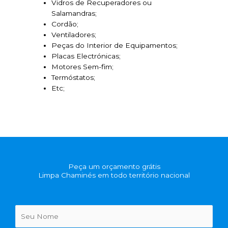
Vidros de Recuperadores ou
Salamandras;
Cordão;
Ventiladores;
Peças do Interior de Equipamentos;
Placas Electrónicas;
Motores Sem-fim;
Termóstatos;
Etc;
Peça um orçamento grátis
Limpa Chaminés em todo território nacional