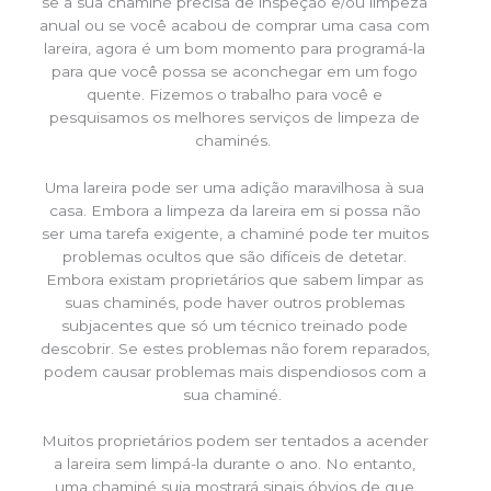
se a sua chaminé precisa de inspeção e/ou limpeza
anual ou se você acabou de comprar uma casa com
lareira, agora é um bom momento para programá-la
para que você possa se aconchegar em um fogo
quente. Fizemos o trabalho para você e
pesquisamos os melhores serviços de limpeza de
chaminés.
Uma lareira pode ser uma adição maravilhosa à sua
casa. Embora a limpeza da lareira em si possa não
ser uma tarefa exigente, a chaminé pode ter muitos
problemas ocultos que são difíceis de detetar.
Embora existam proprietários que sabem limpar as
suas chaminés, pode haver outros problemas
subjacentes que só um técnico treinado pode
descobrir. Se estes problemas não forem reparados,
podem causar problemas mais dispendiosos com a
sua chaminé.
Muitos proprietários podem ser tentados a acender
a lareira sem limpá-la durante o ano. No entanto,
uma chaminé suja mostrará sinais óbvios de que