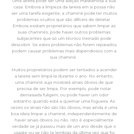
Uma lareira pode ser uma adição maravilhosa à sua
casa. Embora a limpeza da lareira em si possa não
ser uma tarefa exigente, a chaminé pode ter muitos
problemas ocultos que são difíceis de detetar.
Embora existam proprietários que sabem limpar as
suas chaminés, pode haver outros problemas
subjacentes que só um técnico treinado pode
descobrir. Se estes problemas não forem reparados,
podem causar problemas mais dispendiosos com a
sua chaminé.
Muitos proprietários podem ser tentados a acender
a lareira sem limpá-la durante o ano. No entanto,
uma chaminé suja mostrará sinais óbvios de que
precisa de ser limpa. Por exemplo, pode notar
demasiada fuligem, ou pode haver um odor
estranho quando está a queimar uma fogueira. Às
vezes os sinais não são tão óbvios, mas ainda é uma
boa ideia limpar a chaminé, independentemente de
haver sinais óbvios ou não. Isto é especialmente
verdade se já passou mais de um ano desde que o
usaste ou se não te lembras da última vez que foi