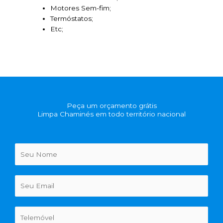
Motores Sem-fim;
Termóstatos;
Etc;
Peça um orçamento grátis
Limpa Chaminés em todo território nacional