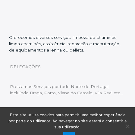
Oferecemos diversos serviços: limpeza de chaminés,
limpa chaminés, assistência, reparação e manutenção,
de equipamentos a lenha ou pellets.
DELEGAÇÕES
Prestamos Serviços por todo Norte de Portugal,
incluindo Braga, Porto, Viana do Castelo, Vila Real etc…
Este site utiliza cookies para permitir uma melhor experiência
Livro de Reclamações
|
Política de Privacidade
|
por parte do utilizador. Ao navegar no site estará a consentir a
Copyright © 2022 Limpeza Chaminés | Desenvolvido
sua utilização.
por:
Fluxo Digital – a inovar a web