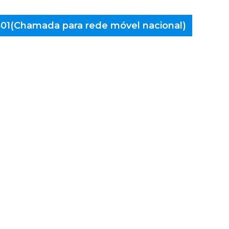
 401(Chamada para rede móvel nacional)
aminés
 Baltar