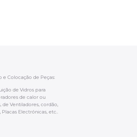
enções caso necessário.
ão e Colocação de Peças:
uição de Vidros para
radores de calor ou
 de Ventiladores, cordão,
 Placas Electrónicas, etc..