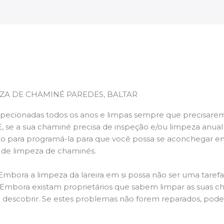
ZA DE CHAMINÉ PAREDES, BALTAR
pecionadas todos os anos e limpas sempre que precisarem,
E, se a sua chaminé precisa de inspeção e/ou limpeza anua
 para programá-la para que você possa se aconchegar e
s de limpeza de chaminés.
 Embora a limpeza da lareira em si possa não ser uma taref
r. Embora existam proprietários que sabem limpar as suas 
 descobrir. Se estes problemas não forem reparados, po