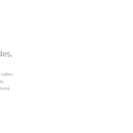
es,
calor,
s,
piros