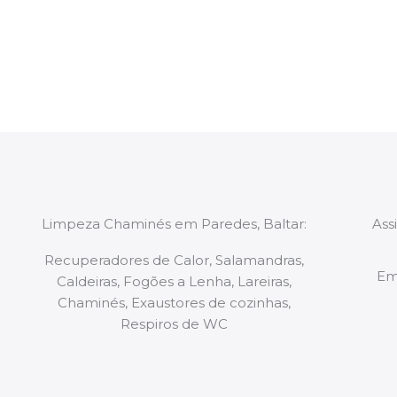
constituídas por Profissionais. Os nossos técnicos 
de todo o equipamento necessário para a resoluç
tipo de situação, independentemente do problem
Limpeza Chaminés em Paredes, Baltar:
Ass
Recuperadores de Calor, Salamandras,
Em
Caldeiras, Fogões a Lenha, Lareiras,
Chaminés, Exaustores de cozinhas,
Respiros de WC