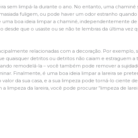
ira sem limpá-la durante o ano. No entanto, uma chaminé su
demasiada fuligem, ou pode haver um odor estranho quando
da é uma boa ideia limpar a chaminé, independentemente de h
 desde que o usaste ou se não te lembras da última vez qu
principalmente relacionadas com a decoração. Por exemplo, s
ue quaisquer detritos ou detritos não caiam e estraguem a t
jando remodelá-la – você também pode remover a sujidade
inar. Finalmente, é uma boa ideia limpar a lareira se pre
o valor da sua casa, e a sua limpeza pode torná-lo ciente d
a limpeza da lareira, você pode procurar “limpeza de lareir