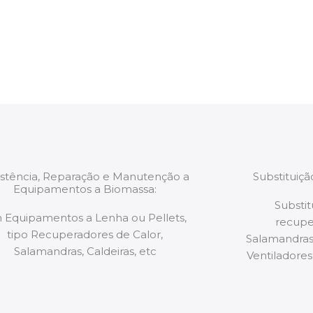
estão munidos
precauções ou manut
ão de qualquer
a.
istência, Reparação e Manutenção a
Substituiç
Equipamentos a Biomassa:
Substit
 Equipamentos a Lenha ou Pellets,
recupe
tipo Recuperadores de Calor,
Salamandras,
Salamandras, Caldeiras, etc
Ventiladores,