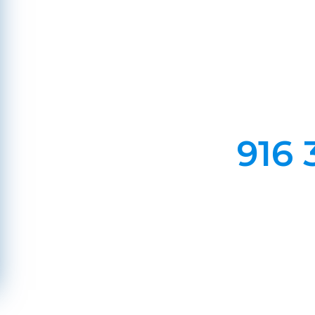
Em Lareiras, Recuperado
Evite incêndios na sua chaminé, limp
916 