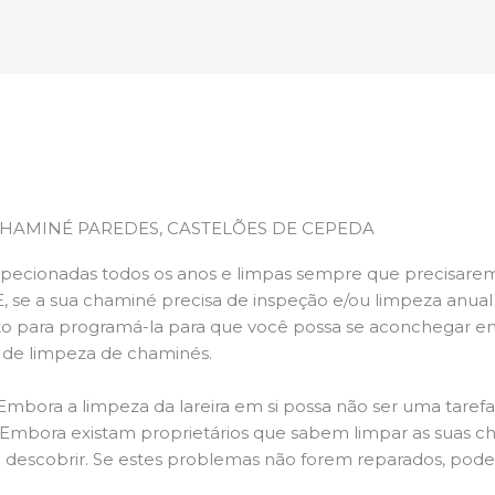
CHAMINÉ PAREDES, CASTELÕES DE CEPEDA
pecionadas todos os anos e limpas sempre que precisarem,
E, se a sua chaminé precisa de inspeção e/ou limpeza anua
 para programá-la para que você possa se aconchegar e
s de limpeza de chaminés.
 Embora a limpeza da lareira em si possa não ser uma taref
r. Embora existam proprietários que sabem limpar as suas 
 descobrir. Se estes problemas não forem reparados, po