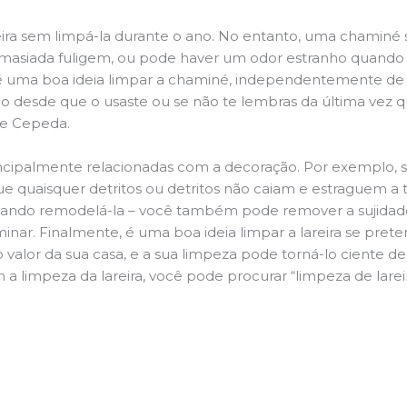
ira sem limpá-la durante o ano. No entanto, uma chaminé su
demasiada fuligem, ou pode haver um odor estranho quando
da é uma boa ideia limpar a chaminé, independentemente de h
 desde que o usaste ou se não te lembras da última vez qu
 de Cepeda.
principalmente relacionadas com a decoração. Por exemplo, s
ue quaisquer detritos ou detritos não caiam e estraguem a t
jando remodelá-la – você também pode remover a sujidade
inar. Finalmente, é uma boa ideia limpar a lareira se pre
o valor da sua casa, e a sua limpeza pode torná-lo ciente d
 a limpeza da lareira, você pode procurar “limpeza de larei