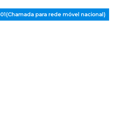
 401(Chamada para rede móvel nacional)
aminés
aredes,
lões de