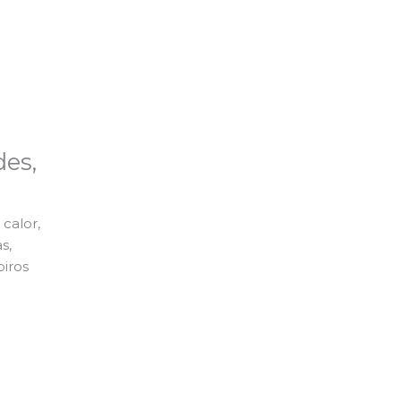
es,
calor,
s,
piros