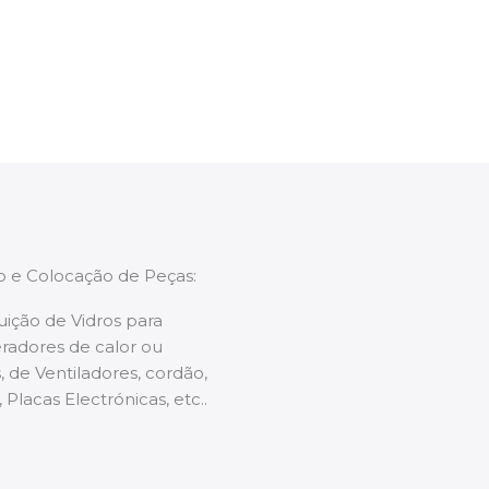
enções caso necessário.
ão e Colocação de Peças:
uição de Vidros para
radores de calor ou
 de Ventiladores, cordão,
 Placas Electrónicas, etc..