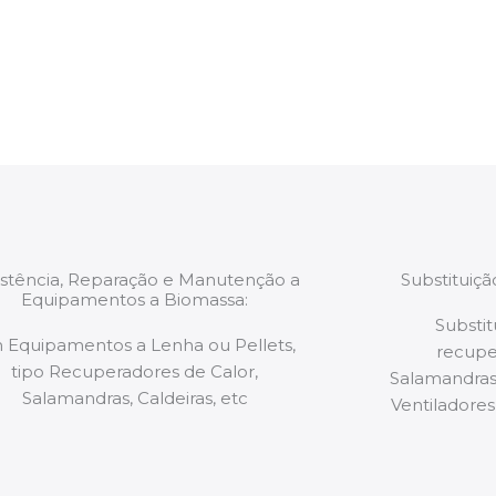
estão munidos
precauções ou manut
ão de qualquer
a.
istência, Reparação e Manutenção a
Substituiç
Equipamentos a Biomassa:
Substit
 Equipamentos a Lenha ou Pellets,
recupe
tipo Recuperadores de Calor,
Salamandras,
Salamandras, Caldeiras, etc
Ventiladores,