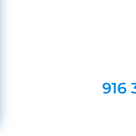
Em Lareiras, Recuperado
Evite incêndios na sua chaminé, limp
916 