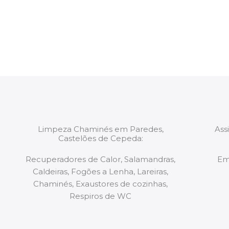
constituídas por Profissionais. Os nossos técnicos 
de todo o equipamento necessário para a resoluç
tipo de situação, independentemente do problem
Limpeza Chaminés em Paredes,
Ass
Castelões de Cepeda:
Recuperadores de Calor, Salamandras,
Em
Caldeiras, Fogões a Lenha, Lareiras,
Chaminés, Exaustores de cozinhas,
Respiros de WC