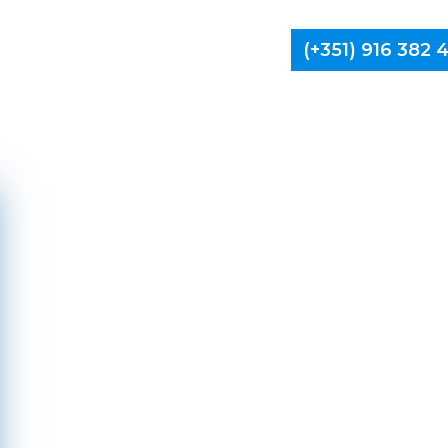
(+351) 916 382
Limpa Ch
P
Caste