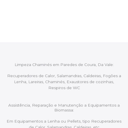
Após cada intervenção um membro da equipa irá
proceder ao relatório verbal da intervenção,
aconselhando sobre possíveis precauções ou
manutenções caso necessário.
Limpeza Chaminés em Paredes de Coura, Da Vale:
Recuperadores de Calor, Salamandras, Caldeiras, Fogões a
Lenha, Lareiras, Chaminés, Exaustores de cozinhas,
Respiros de WC
Assistência, Reparação e Manutenção a Equipamentos a
Biomassa:
Em Equipamentos a Lenha ou Pellets, tipo Recuperadores
de Calor, Salamandras, Caldeiras, etc