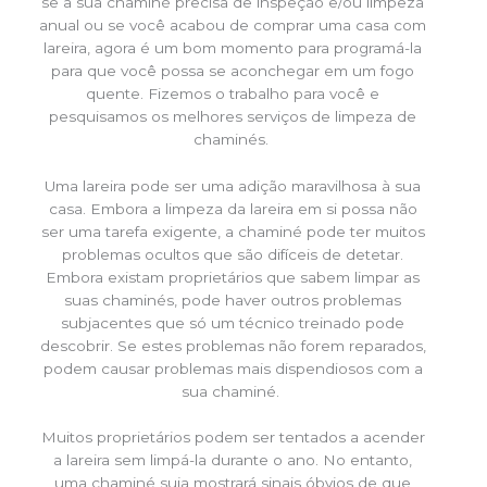
se a sua chaminé precisa de inspeção e/ou limpeza
anual ou se você acabou de comprar uma casa com
lareira, agora é um bom momento para programá-la
para que você possa se aconchegar em um fogo
quente. Fizemos o trabalho para você e
pesquisamos os melhores serviços de limpeza de
chaminés.
Uma lareira pode ser uma adição maravilhosa à sua
casa. Embora a limpeza da lareira em si possa não
ser uma tarefa exigente, a chaminé pode ter muitos
problemas ocultos que são difíceis de detetar.
Embora existam proprietários que sabem limpar as
suas chaminés, pode haver outros problemas
subjacentes que só um técnico treinado pode
descobrir. Se estes problemas não forem reparados,
podem causar problemas mais dispendiosos com a
sua chaminé.
Muitos proprietários podem ser tentados a acender
a lareira sem limpá-la durante o ano. No entanto,
uma chaminé suja mostrará sinais óbvios de que