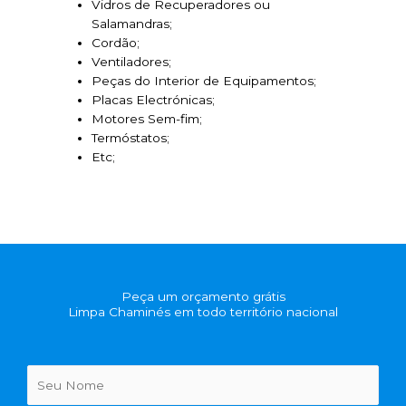
Vidros de Recuperadores ou
Salamandras;
Cordão;
Ventiladores;
Peças do Interior de Equipamentos;
Placas Electrónicas;
Motores Sem-fim;
Termóstatos;
Etc;
Peça um orçamento grátis
Limpa Chaminés em todo território nacional