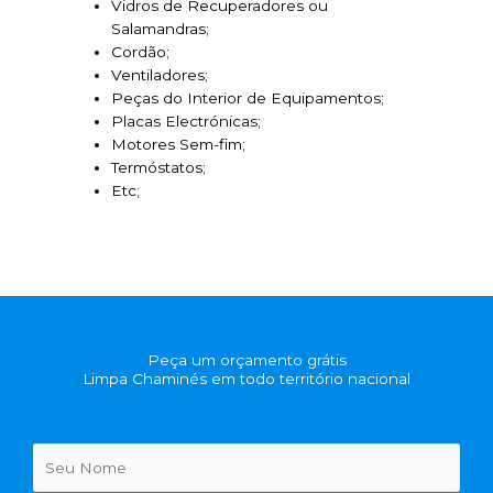
Vidros de Recuperadores ou
Salamandras;
Cordão;
Ventiladores;
Peças do Interior de Equipamentos;
Placas Electrónicas;
Motores Sem-fim;
Termóstatos;
Etc;
Peça um orçamento grátis
Limpa Chaminés em todo território nacional