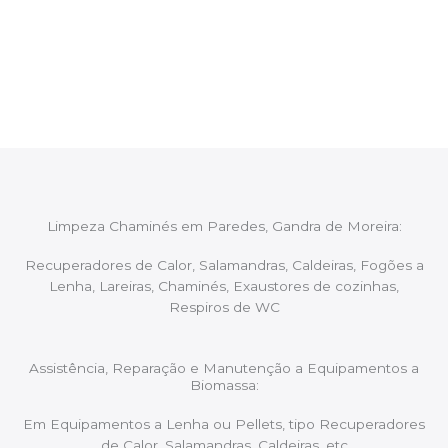
Após cada intervenção um membro da equipa irá
proceder ao relatório verbal da intervenção,
aconselhando sobre possíveis precauções ou
manutenções caso necessário.
Limpeza Chaminés em Paredes, Gandra de Moreira:
Recuperadores de Calor, Salamandras, Caldeiras, Fogões a
Lenha, Lareiras, Chaminés, Exaustores de cozinhas,
Respiros de WC
Assistência, Reparação e Manutenção a Equipamentos a
Biomassa:
Em Equipamentos a Lenha ou Pellets, tipo Recuperadores
de Calor, Salamandras, Caldeiras, etc