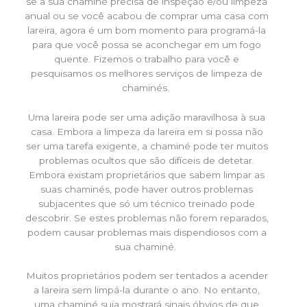
se a sua chaminé precisa de inspeção e/ou limpeza
anual ou se você acabou de comprar uma casa com
lareira, agora é um bom momento para programá-la
para que você possa se aconchegar em um fogo
quente. Fizemos o trabalho para você e
pesquisamos os melhores serviços de limpeza de
chaminés.
Uma lareira pode ser uma adição maravilhosa à sua
casa. Embora a limpeza da lareira em si possa não
ser uma tarefa exigente, a chaminé pode ter muitos
problemas ocultos que são difíceis de detetar.
Embora existam proprietários que sabem limpar as
suas chaminés, pode haver outros problemas
subjacentes que só um técnico treinado pode
descobrir. Se estes problemas não forem reparados,
podem causar problemas mais dispendiosos com a
sua chaminé.
Muitos proprietários podem ser tentados a acender
a lareira sem limpá-la durante o ano. No entanto,
uma chaminé suja mostrará sinais óbvios de que