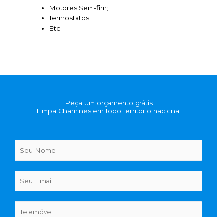
Motores Sem-fim;
Termóstatos;
Etc;
Peça um orçamento grátis
Limpa Chaminés em todo território nacional