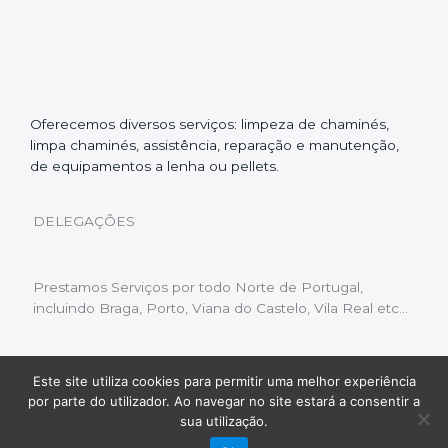
Oferecemos diversos serviços: limpeza de chaminés,
limpa chaminés, assistência, reparação e manutenção,
de equipamentos a lenha ou pellets.
DELEGAÇÕES
Prestamos Serviços por todo Norte de Portugal,
incluindo Braga, Porto, Viana do Castelo, Vila Real etc…
Este site utiliza cookies para permitir uma melhor experiência
Livro de Reclamações
|
Política de Privacidade
|
por parte do utilizador. Ao navegar no site estará a consentir a
Copyright © 2022 Limpeza Chaminés | Desenvolvido
sua utilização.
por:
Fluxo Digital – a inovar a web