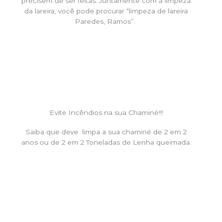
precisem de ser feitas. Juntamente com a limpeza
da lareira, você pode procurar “limpeza de lareira
Paredes, Ramos”.
Evite Incêndios na sua Chaminé!!!
Saiba que deve limpa a sua chaminé de 2 em 2
anos ou de 2 em 2 Toneladas de Lenha queimada.