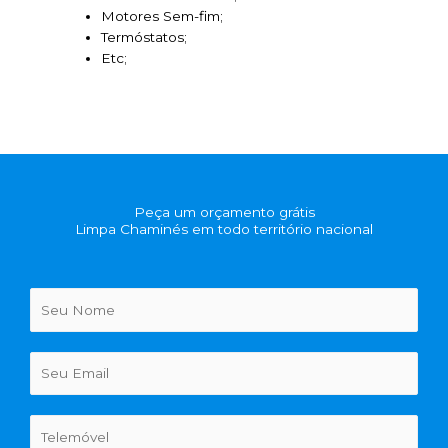
Motores Sem-fim;
Termóstatos;
Etc;
Peça um orçamento grátis
Limpa Chaminés em todo território nacional