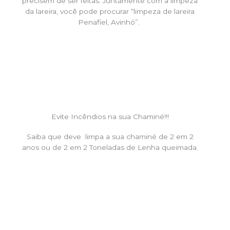
precisem de ser feitas. Juntamente com a limpeza
da lareira, você pode procurar “limpeza de lareira
Penafiel, Avinhó”.
Evite Incêndios na sua Chaminé!!!
Saiba que deve limpa a sua chaminé de 2 em 2
anos ou de 2 em 2 Toneladas de Lenha queimada.