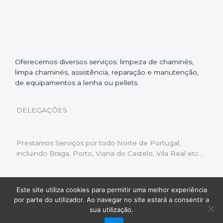
Oferecemos diversos serviços: limpeza de chaminés,
limpa chaminés, assistência, reparação e manutenção,
de equipamentos a lenha ou pellets.
DELEGAÇÕES
Prestamos Serviços por todo Norte de Portugal,
incluindo Braga, Porto, Viana do Castelo, Vila Real etc…
Este site utiliza cookies para permitir uma melhor experiência
Livro de Reclamações
|
Política de Privacidade
|
por parte do utilizador. Ao navegar no site estará a consentir a
Copyright © 2022 Limpeza Chaminés | Desenvolvido
sua utilização.
por:
Fluxo Digital – a inovar a web