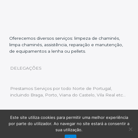
Oferecemos diversos serviços: limpeza de chaminés,
limpa chaminés, assistência, reparação e manutenção,
de equipamentos a lenha ou pellets.
DELEGAÇÕES
Prestamos Serviços por todo Norte de Portugal,
incluindo Braga, Porto, Viana do Castelo, Vila Real etc…
Este site utiliza cookies para permitir uma melhor experiência
Livro de Reclamações
|
Política de Privacidade
|
por parte do utilizador. Ao navegar no site estará a consentir a
Copyright © 2022 Limpeza Chaminés | Desenvolvido
sua utilização.
por:
Fluxo Digital – a inovar a web