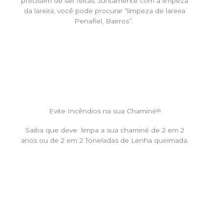
precisem de ser feitas. Juntamente com a limpeza
da lareira, você pode procurar “limpeza de lareira
Penafiel, Bairros”.
Evite Incêndios na sua Chaminé!!!
Saiba que deve limpa a sua chaminé de 2 em 2
anos ou de 2 em 2 Toneladas de Lenha queimada.