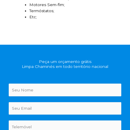
Motores Sem-fim;
Termóstatos;
Etc;
Peça um orçamento grátis
Limpa Chaminés em todo território nacional