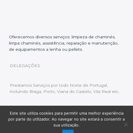
Oferecemos diversos serviços: limpeza de chaminés,
limpa chaminés, assistência, reparação e manutenção,
de equipamentos a lenha ou pellets.
DELEGAÇÕES
Prestamos Serviços por todo Norte de Portugal,
incluindo Braga, Porto, Viana do Castelo, Vila Real etc…
Este site utiliza cookies para permitir uma melhor experiência
Livro de Reclamações
|
Política de Privacidade
|
por parte do utilizador. Ao navegar no site estará a consentir a
Copyright © 2022 Limpeza Chaminés | Desenvolvido
sua utilização.
por:
Fluxo Digital – a inovar a web