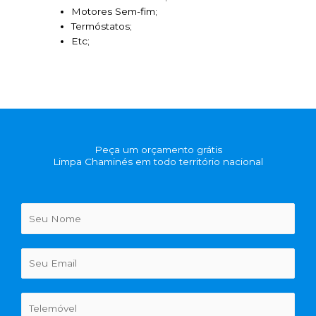
Motores Sem-fim;
Termóstatos;
Etc;
Peça um orçamento grátis
Limpa Chaminés em todo território nacional