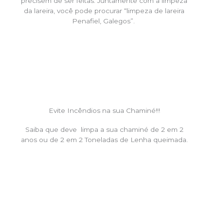
precisem de ser feitas. Juntamente com a limpeza
da lareira, você pode procurar “limpeza de lareira
Penafiel, Galegos”.
Evite Incêndios na sua Chaminé!!!
Saiba que deve limpa a sua chaminé de 2 em 2
anos ou de 2 em 2 Toneladas de Lenha queimada.