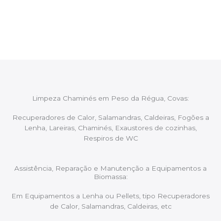
proceder ao relatório verbal da intervenção,
aconselhando sobre possíveis precauções ou
manutenções caso necessário.
Limpeza Chaminés em Peso da Régua, Covas:
Recuperadores de Calor, Salamandras, Caldeiras, Fogões a
Lenha, Lareiras, Chaminés, Exaustores de cozinhas,
Respiros de WC
Assistência, Reparação e Manutenção a Equipamentos a
Biomassa:
Em Equipamentos a Lenha ou Pellets, tipo Recuperadores
de Calor, Salamandras, Caldeiras, etc