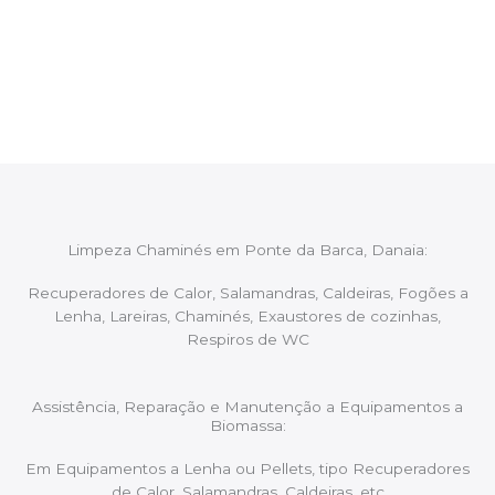
Após cada intervenção um membro da equipa irá
proceder ao relatório verbal da intervenção,
aconselhando sobre possíveis precauções ou
manutenções caso necessário.
Limpeza Chaminés em Ponte da Barca, Danaia:
Recuperadores de Calor, Salamandras, Caldeiras, Fogões a
Lenha, Lareiras, Chaminés, Exaustores de cozinhas,
Respiros de WC
Assistência, Reparação e Manutenção a Equipamentos a
Biomassa:
Em Equipamentos a Lenha ou Pellets, tipo Recuperadores
de Calor, Salamandras, Caldeiras, etc