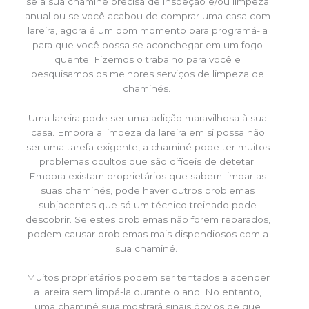
se a sua chaminé precisa de inspeção e/ou limpeza
anual ou se você acabou de comprar uma casa com
lareira, agora é um bom momento para programá-la
para que você possa se aconchegar em um fogo
quente. Fizemos o trabalho para você e
pesquisamos os melhores serviços de limpeza de
chaminés.
Uma lareira pode ser uma adição maravilhosa à sua
casa. Embora a limpeza da lareira em si possa não
ser uma tarefa exigente, a chaminé pode ter muitos
problemas ocultos que são difíceis de detetar.
Embora existam proprietários que sabem limpar as
suas chaminés, pode haver outros problemas
subjacentes que só um técnico treinado pode
descobrir. Se estes problemas não forem reparados,
podem causar problemas mais dispendiosos com a
sua chaminé.
Muitos proprietários podem ser tentados a acender
a lareira sem limpá-la durante o ano. No entanto,
uma chaminé suja mostrará sinais óbvios de que