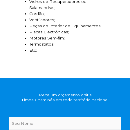
Vidros de Recuperadores ou
Salamandras;
Cordão;
Ventiladores;
Peças do Interior de Equipamentos;
Placas Electrónicas;
Motores Sem-fim;
Termóstatos;
Etc;
Peça um orçamento grátis
Limpa Chaminés em todo território nacional