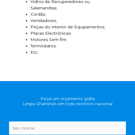
Vidros de Recuperadores ou
Salamandras;
Cordão;
Ventiladores;
Peças do Interior de Equipamentos;
Placas Electrónicas;
Motores Sem-fim;
Termóstatos;
Etc;
Peça um orçamento grátis
Limpa Chaminés em todo território nacional