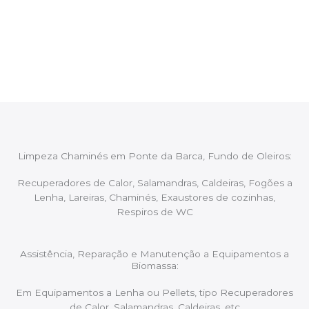
Após cada intervenção um membro da equipa irá
proceder ao relatório verbal da intervenção,
aconselhando sobre possíveis precauções ou
manutenções caso necessário.
Limpeza Chaminés em Ponte da Barca, Fundo de Oleiros:
Recuperadores de Calor, Salamandras, Caldeiras, Fogões a
Lenha, Lareiras, Chaminés, Exaustores de cozinhas,
Respiros de WC
Assistência, Reparação e Manutenção a Equipamentos a
Biomassa:
Em Equipamentos a Lenha ou Pellets, tipo Recuperadores
de Calor, Salamandras, Caldeiras, etc