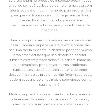
se a sua chaminé precisa de inspeção e/ou limpeza
anual ou se você acabou de comprar uma casa com
lareira, agora é um bom momento para programá-la
para que você possa se aconchegar em um fogo
quente. Fizemos o trabalho para você e
pesquisamos os melhores serviços de limpeza de
chaminés.
Uma lareira pode ser uma adição maravilhosa à sua
casa. Embora a limpeza da lareira em si possa não
ser uma tarefa exigente, a chaminé pode ter muitos
problemas ocultos que são difíceis de detetar.
Embora existam proprietários que sabem limpar as
suas chaminés, pode haver outros problemas
subjacentes que só um técnico treinado pode
descobrir. Se estes problemas não forem reparados,
podem causar problemas mais dispendiosos com a
sua chaminé.
Muitos proprietários podem ser tentados a acender
a lareira sem limpá-la durante o ano. No entanto,
uma chaminé suja mostrará sinais óbvios de que