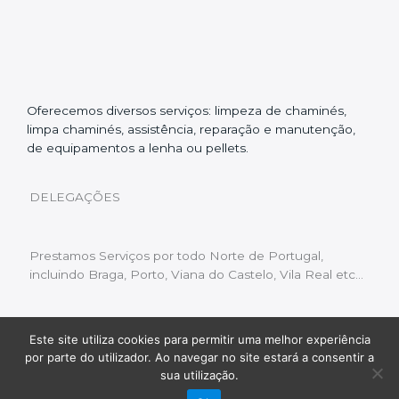
Oferecemos diversos serviços: limpeza de chaminés,
limpa chaminés, assistência, reparação e manutenção,
de equipamentos a lenha ou pellets.
DELEGAÇÕES
Prestamos Serviços por todo Norte de Portugal,
incluindo Braga, Porto, Viana do Castelo, Vila Real etc…
Este site utiliza cookies para permitir uma melhor experiência
Livro de Reclamações
|
Política de Privacidade
|
por parte do utilizador. Ao navegar no site estará a consentir a
Copyright © 2022 Limpeza Chaminés | Desenvolvido
sua utilização.
por:
Fluxo Digital – a inovar a web