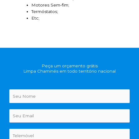
Motores Sem-fim;
Termóstatos;
Etc;
Peça um orçamento grátis
Limpa Chaminés em todo território nacional