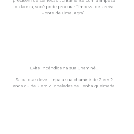
precisem de ser feitas. Juntamente com a limpeza
da lareira, você pode procurar “limpeza de lareira
Ponte de Lima, Agra”.
Evite Incêndios na sua Chaminé!!!
Saiba que deve limpa a sua chaminé de 2 em 2
anos ou de 2 em 2 Toneladas de Lenha queimada.