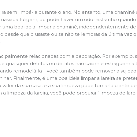
ira sem limpá-la durante o ano. No entanto, uma chaminé su
demasiada fuligem, ou pode haver um odor estranho quando
da é uma boa ideia limpar a chaminé, independentemente de h
 desde que o usaste ou se não te lembras da última vez qu
m.
principalmente relacionadas com a decoração. Por exemplo, s
ue quaisquer detritos ou detritos não caiam e estraguem a t
jando remodelá-la – você também pode remover a sujidade
inar. Finalmente, é uma boa ideia limpar a lareira se pre
o valor da sua casa, e a sua limpeza pode torná-lo ciente d
 a limpeza da lareira, você pode procurar “limpeza de lare