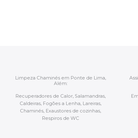
constituídas por Profissionais. Os nossos técnicos 
de todo o equipamento necessário para a resoluç
tipo de situação, independentemente do problem
Limpeza Chaminés em Ponte de Lima,
Ass
Além:
Recuperadores de Calor, Salamandras,
Em
Caldeiras, Fogões a Lenha, Lareiras,
Chaminés, Exaustores de cozinhas,
Respiros de WC