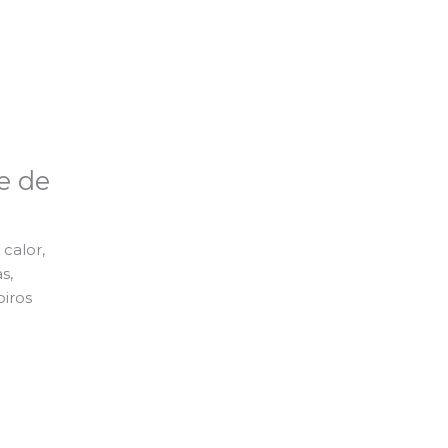
e de
calor,
s,
piros