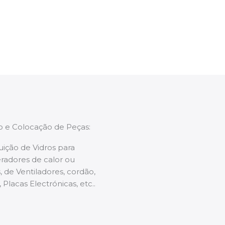
enções caso necessário.
ão e Colocação de Peças:
uição de Vidros para
radores de calor ou
 de Ventiladores, cordão,
 Placas Electrónicas, etc..