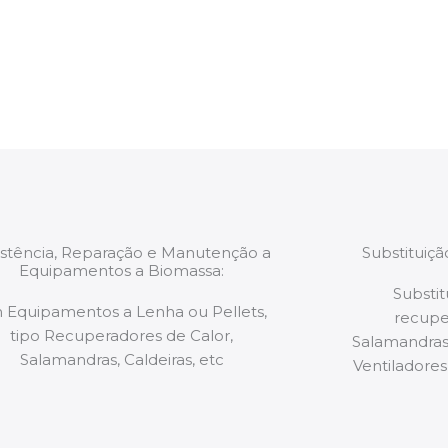
estão munidos
precauções ou manut
ão de qualquer
a.
istência, Reparação e Manutenção a
Substituiç
Equipamentos a Biomassa:
Substit
 Equipamentos a Lenha ou Pellets,
recupe
tipo Recuperadores de Calor,
Salamandras,
Salamandras, Caldeiras, etc
Ventiladores,