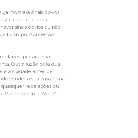
ja mostrará sinais óbvios
 está a queimar uma
aver sinais óbvios ou não.
e foi limpo. Aqui estão
e planeia pintar a sua
inta. Outra razão pela qual
 e a sujidade antes de
tende vender a sua casa. Uma
e quaisquer reparações ou
ira Ponte de Lima, Além”.