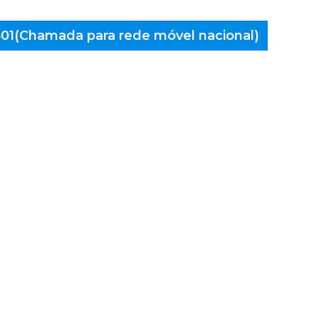
 401(Chamada para rede móvel nacional)
aminés
e Lima,