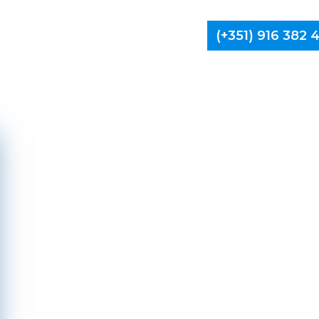
(+351) 916 382
Limpa Ch
Ponte d