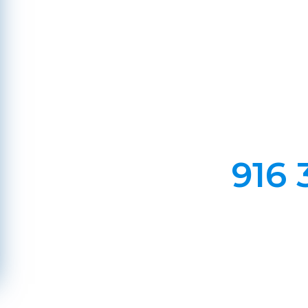
Em Lareiras, Recuperado
Evite incêndios na sua chaminé, limp
916 