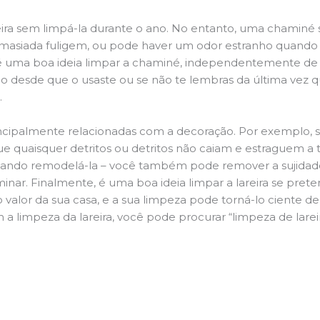
ira sem limpá-la durante o ano. No entanto, uma chaminé su
demasiada fuligem, ou pode haver um odor estranho quando
da é uma boa ideia limpar a chaminé, independentemente de h
 desde que o usaste ou se não te lembras da última vez qu
.
principalmente relacionadas com a decoração. Por exemplo, s
ue quaisquer detritos ou detritos não caiam e estraguem a t
jando remodelá-la – você também pode remover a sujidade
inar. Finalmente, é uma boa ideia limpar a lareira se pre
o valor da sua casa, e a sua limpeza pode torná-lo ciente d
a limpeza da lareira, você pode procurar “limpeza de larei