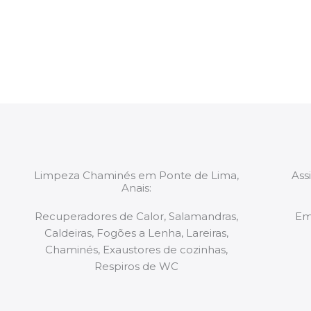
constituídas por Profissionais. Os nossos técnicos 
de todo o equipamento necessário para a resoluç
tipo de situação, independentemente do problem
Limpeza Chaminés em Ponte de Lima,
Ass
Anais:
Recuperadores de Calor, Salamandras,
Em
Caldeiras, Fogões a Lenha, Lareiras,
Chaminés, Exaustores de cozinhas,
Respiros de WC