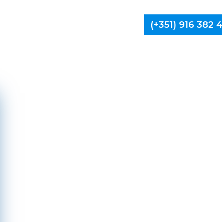
(+351) 916 382
Limpa Ch
Ponte d