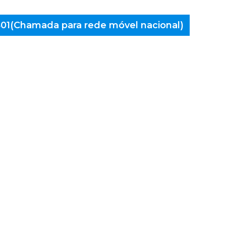
 401(Chamada para rede móvel nacional)
aminés
e Lima,