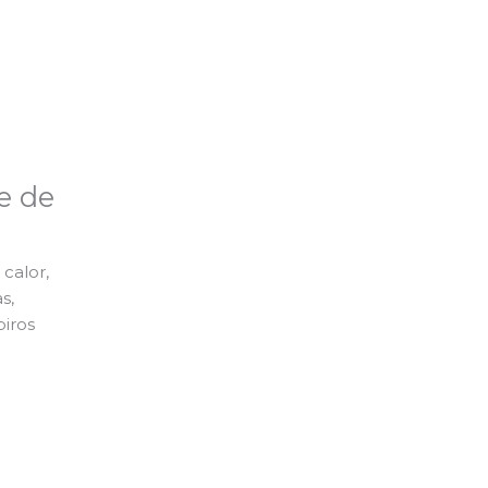
e de
calor,
s,
piros