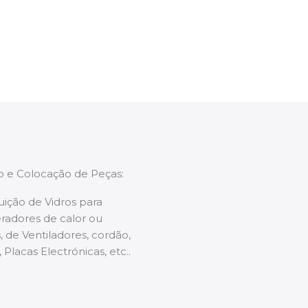
enções caso necessário.
ão e Colocação de Peças:
uição de Vidros para
radores de calor ou
 de Ventiladores, cordão,
 Placas Electrónicas, etc..