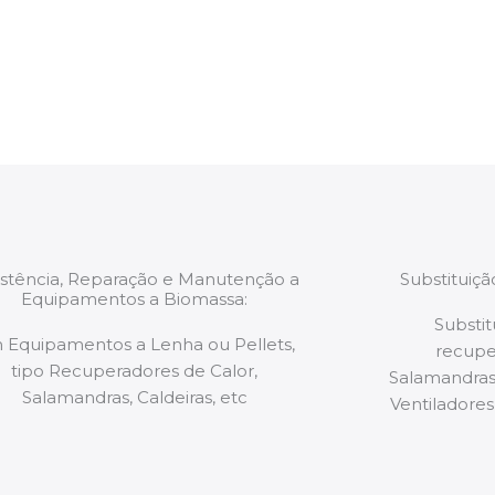
estão munidos
precauções ou manut
ão de qualquer
a.
istência, Reparação e Manutenção a
Substituiç
Equipamentos a Biomassa:
Substit
 Equipamentos a Lenha ou Pellets,
recupe
tipo Recuperadores de Calor,
Salamandras,
Salamandras, Caldeiras, etc
Ventiladores,