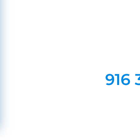
Em Lareiras, Recuperado
Evite incêndios na sua chaminé, limp
916 