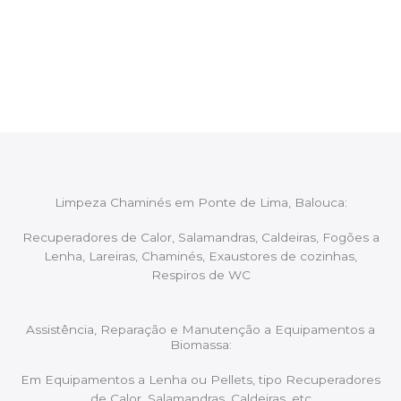
Após cada intervenção um membro da equipa irá
proceder ao relatório verbal da intervenção,
aconselhando sobre possíveis precauções ou
manutenções caso necessário.
Limpeza Chaminés em Ponte de Lima, Balouca:
Recuperadores de Calor, Salamandras, Caldeiras, Fogões a
Lenha, Lareiras, Chaminés, Exaustores de cozinhas,
Respiros de WC
Assistência, Reparação e Manutenção a Equipamentos a
Biomassa:
Em Equipamentos a Lenha ou Pellets, tipo Recuperadores
de Calor, Salamandras, Caldeiras, etc