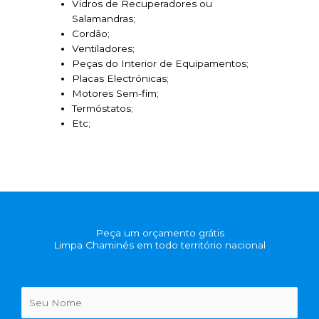
Vidros de Recuperadores ou
Salamandras;
Cordão;
Ventiladores;
Peças do Interior de Equipamentos;
Placas Electrónicas;
Motores Sem-fim;
Termóstatos;
Etc;
Peça um orçamento grátis
Limpa Chaminés em todo território nacional