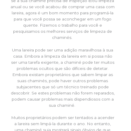
se a sua chaminé precisa de inspeção e/ou limpeza
anual ou se você acabou de comprar uma casa com
lareira, agora é um bom momento para programá-la
para que você possa se aconchegar em um fogo
quente. Fizemos o trabalho para você e
pesquisamos os melhores serviços de limpeza de
chaminés.
Uma lareira pode ser uma adição maravilhosa à sua
casa. Embora a limpeza da lareira em si possa não
ser uma tarefa exigente, a chaminé pode ter muitos
problemas ocultos que são difíceis de detetar.
Embora existam proprietários que sabem limpar as
suas chaminés, pode haver outros problemas
subjacentes que só um técnico treinado pode
descobrir. Se estes problemas não forem reparados,
podem causar problemas mais dispendiosos com a
sua chaminé.
Muitos proprietários podem ser tentados a acender
a lareira sem limpá-la durante o ano. No entanto,
uma chaminé suja mostrará sinais óbvios de que