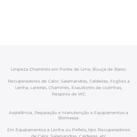
Após cada intervenção um membro da equipa irá
proceder ao relatório verbal da intervenção,
aconselhando sobre possíveis precauções ou
manutenções caso necessário.
Limpeza Chaminés em Ponte de Lima, Bouça de Baixo:
Recuperadores de Calor, Salamandras, Caldeiras, Fogões a
Lenha, Lareiras, Chaminés, Exaustores de cozinhas,
Respiros de WC
Assistência, Reparação e Manutenção a Equipamentos a
Biomassa:
Em Equipamentos a Lenha ou Pellets, tipo Recuperadores
de Calor, Salamandras, Caldeiras, etc