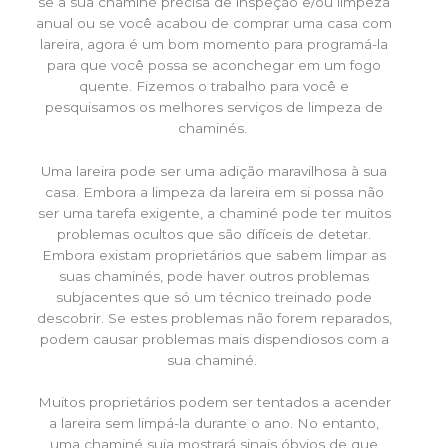
se a sua chaminé precisa de inspeção e/ou limpeza
anual ou se você acabou de comprar uma casa com
lareira, agora é um bom momento para programá-la
para que você possa se aconchegar em um fogo
quente. Fizemos o trabalho para você e
pesquisamos os melhores serviços de limpeza de
chaminés.
Uma lareira pode ser uma adição maravilhosa à sua
casa. Embora a limpeza da lareira em si possa não
ser uma tarefa exigente, a chaminé pode ter muitos
problemas ocultos que são difíceis de detetar.
Embora existam proprietários que sabem limpar as
suas chaminés, pode haver outros problemas
subjacentes que só um técnico treinado pode
descobrir. Se estes problemas não forem reparados,
podem causar problemas mais dispendiosos com a
sua chaminé.
Muitos proprietários podem ser tentados a acender
a lareira sem limpá-la durante o ano. No entanto,
uma chaminé suja mostrará sinais óbvios de que