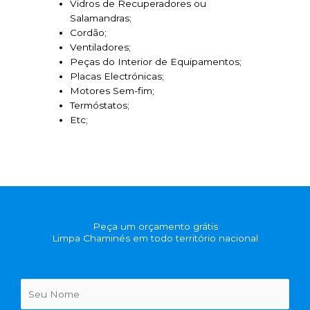
Vidros de Recuperadores ou
Salamandras;
Cordão;
Ventiladores;
Peças do Interior de Equipamentos;
Placas Electrónicas;
Motores Sem-fim;
Termóstatos;
Etc;
Peça um orçamento grátis
Limpa Chaminés em todo território nacional