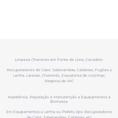
Após cada intervenção um membro da equipa irá
proceder ao relatório verbal da intervenção,
aconselhando sobre possíveis precauções ou
manutenções caso necessário.
Limpeza Chaminés em Ponte de Lima, Canadelo:
Recuperadores de Calor, Salamandras, Caldeiras, Fogões a
Lenha, Lareiras, Chaminés, Exaustores de cozinhas,
Respiros de WC
Assistência, Reparação e Manutenção a Equipamentos a
Biomassa:
Em Equipamentos a Lenha ou Pellets, tipo Recuperadores
de Calor, Salamandras, Caldeiras, etc