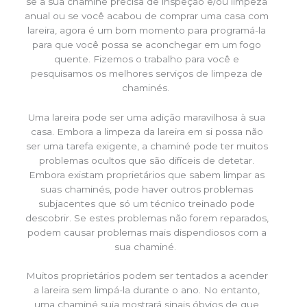
se a sua chaminé precisa de inspeção e/ou limpeza
anual ou se você acabou de comprar uma casa com
lareira, agora é um bom momento para programá-la
para que você possa se aconchegar em um fogo
quente. Fizemos o trabalho para você e
pesquisamos os melhores serviços de limpeza de
chaminés.
Uma lareira pode ser uma adição maravilhosa à sua
casa. Embora a limpeza da lareira em si possa não
ser uma tarefa exigente, a chaminé pode ter muitos
problemas ocultos que são difíceis de detetar.
Embora existam proprietários que sabem limpar as
suas chaminés, pode haver outros problemas
subjacentes que só um técnico treinado pode
descobrir. Se estes problemas não forem reparados,
podem causar problemas mais dispendiosos com a
sua chaminé.
Muitos proprietários podem ser tentados a acender
a lareira sem limpá-la durante o ano. No entanto,
uma chaminé suja mostrará sinais óbvios de que