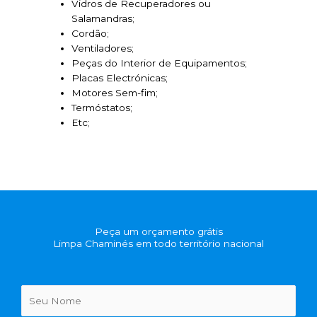
Vidros de Recuperadores ou
Salamandras;
Cordão;
Ventiladores;
Peças do Interior de Equipamentos;
Placas Electrónicas;
Motores Sem-fim;
Termóstatos;
Etc;
Peça um orçamento grátis
Limpa Chaminés em todo território nacional