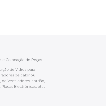
enções caso necessário.
ão e Colocação de Peças:
uição de Vidros para
radores de calor ou
 de Ventiladores, cordão,
 Placas Electrónicas, etc..