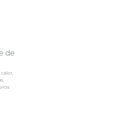
e de
calor,
s,
piros