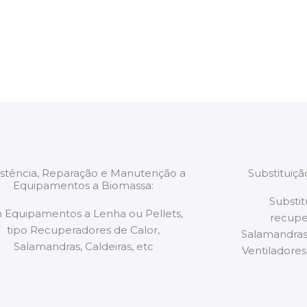
estão munidos
precauções ou manut
ão de qualquer
a.
istência, Reparação e Manutenção a
Substituiç
Equipamentos a Biomassa:
Substit
 Equipamentos a Lenha ou Pellets,
recupe
tipo Recuperadores de Calor,
Salamandras,
Salamandras, Caldeiras, etc
Ventiladores,