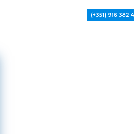
(+351) 916 382
Limpa Ch
Ponte d