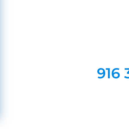
Em Lareiras, Recuperado
Evite incêndios na sua chaminé, limp
916 