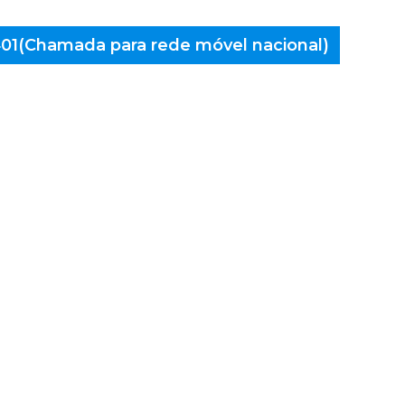
 401(Chamada para rede móvel nacional)
aminés
e Lima,