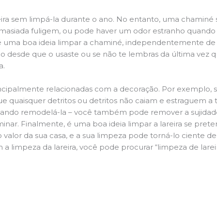
ira sem limpá-la durante o ano. No entanto, uma chaminé su
demasiada fuligem, ou pode haver um odor estranho quando
da é uma boa ideia limpar a chaminé, independentemente de h
 desde que o usaste ou se não te lembras da última vez qu
a.
principalmente relacionadas com a decoração. Por exemplo, s
ue quaisquer detritos ou detritos não caiam e estraguem a t
jando remodelá-la – você também pode remover a sujidade
inar. Finalmente, é uma boa ideia limpar a lareira se pre
o valor da sua casa, e a sua limpeza pode torná-lo ciente d
 a limpeza da lareira, você pode procurar “limpeza de lare