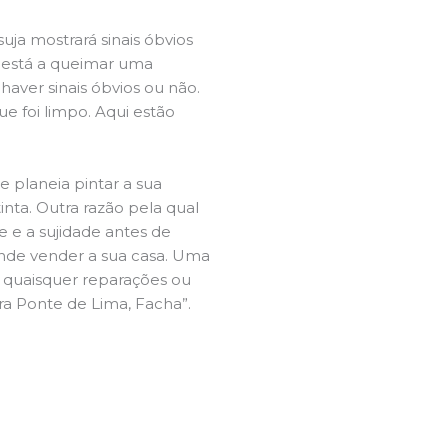
ja mostrará sinais óbvios
 está a queimar uma
aver sinais óbvios ou não.
e foi limpo. Aqui estão
e planeia pintar a sua
inta. Outra razão pela qual
 e a sujidade antes de
tende vender a sua casa. Uma
e quaisquer reparações ou
ira Ponte de Lima, Facha”.