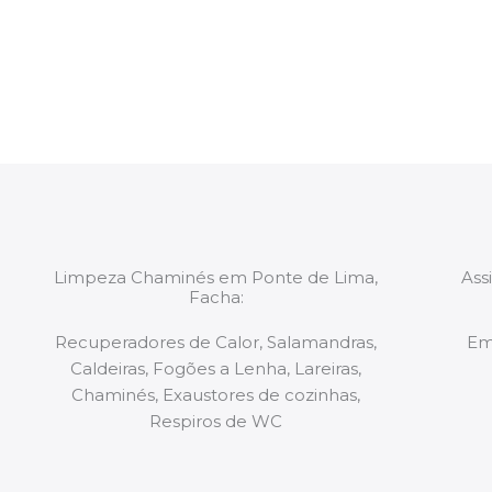
constituídas por Profissionais. Os nossos técnicos 
de todo o equipamento necessário para a resoluç
tipo de situação, independentemente do problem
Limpeza Chaminés em Ponte de Lima,
Ass
Facha:
Recuperadores de Calor, Salamandras,
Em
Caldeiras, Fogões a Lenha, Lareiras,
Chaminés, Exaustores de cozinhas,
Respiros de WC