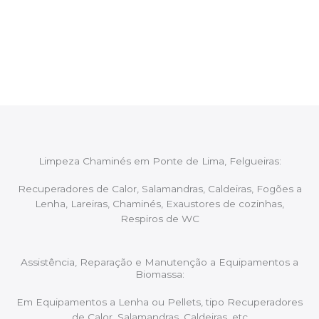
Após cada intervenção um membro da equipa irá
proceder ao relatório verbal da intervenção,
aconselhando sobre possíveis precauções ou
manutenções caso necessário.
Limpeza Chaminés em Ponte de Lima, Felgueiras:
Recuperadores de Calor, Salamandras, Caldeiras, Fogões a
Lenha, Lareiras, Chaminés, Exaustores de cozinhas,
Respiros de WC
Assistência, Reparação e Manutenção a Equipamentos a
Biomassa:
Em Equipamentos a Lenha ou Pellets, tipo Recuperadores
de Calor, Salamandras, Caldeiras, etc