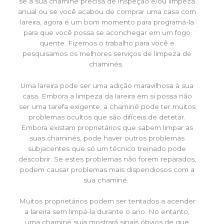
se a sua chaminé precisa de inspeção e/ou limpeza
anual ou se você acabou de comprar uma casa com
lareira, agora é um bom momento para programá-la
para que você possa se aconchegar em um fogo
quente. Fizemos o trabalho para você e
pesquisamos os melhores serviços de limpeza de
chaminés.
Uma lareira pode ser uma adição maravilhosa à sua
casa. Embora a limpeza da lareira em si possa não
ser uma tarefa exigente, a chaminé pode ter muitos
problemas ocultos que são difíceis de detetar.
Embora existam proprietários que sabem limpar as
suas chaminés, pode haver outros problemas
subjacentes que só um técnico treinado pode
descobrir. Se estes problemas não forem reparados,
podem causar problemas mais dispendiosos com a
sua chaminé.
Muitos proprietários podem ser tentados a acender
a lareira sem limpá-la durante o ano. No entanto,
uma chaminé suja mostrará sinais óbvios de que