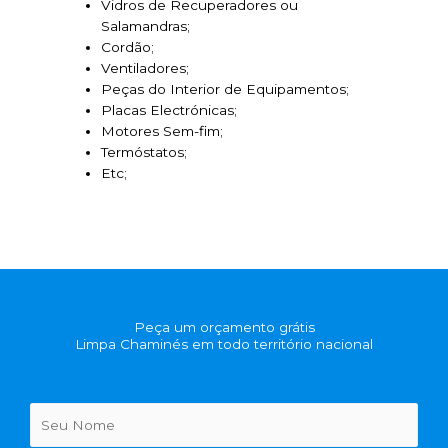
Vidros de Recuperadores ou
Salamandras;
Cordão;
Ventiladores;
Peças do Interior de Equipamentos;
Placas Electrónicas;
Motores Sem-fim;
Termóstatos;
Etc;
Peça um orçamento grátis
Limpa Chaminés em todo território nacional