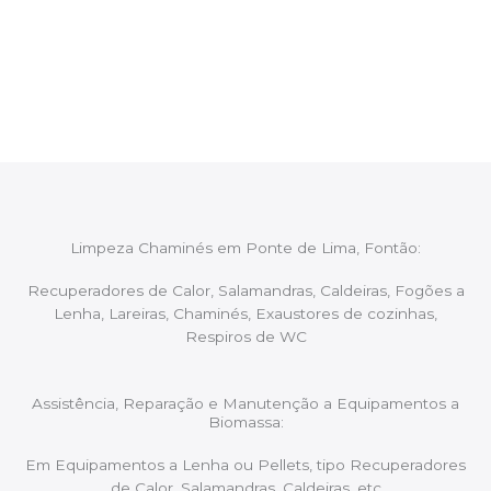
Após cada intervenção um membro da equipa irá
proceder ao relatório verbal da intervenção,
aconselhando sobre possíveis precauções ou
manutenções caso necessário.
Limpeza Chaminés em Ponte de Lima, Fontão:
Recuperadores de Calor, Salamandras, Caldeiras, Fogões a
Lenha, Lareiras, Chaminés, Exaustores de cozinhas,
Respiros de WC
Assistência, Reparação e Manutenção a Equipamentos a
Biomassa:
Em Equipamentos a Lenha ou Pellets, tipo Recuperadores
de Calor, Salamandras, Caldeiras, etc