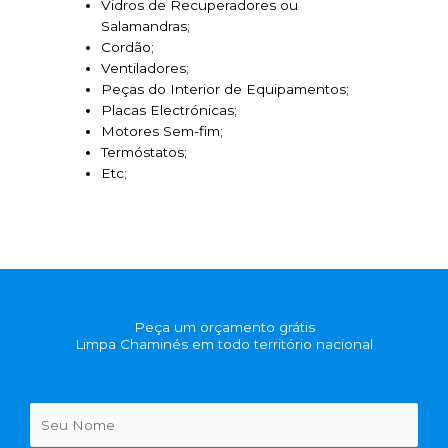
Vidros de Recuperadores ou
Salamandras;
Cordão;
Ventiladores;
Peças do Interior de Equipamentos;
Placas Electrónicas;
Motores Sem-fim;
Termóstatos;
Etc;
Peça um orçamento grátis
Limpa Chaminés em todo território nacional