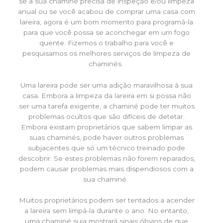
se a sua chaminé precisa de inspeção e/ou limpeza
anual ou se você acabou de comprar uma casa com
lareira, agora é um bom momento para programá-la
para que você possa se aconchegar em um fogo
quente. Fizemos o trabalho para você e
pesquisamos os melhores serviços de limpeza de
chaminés.
Uma lareira pode ser uma adição maravilhosa à sua
casa. Embora a limpeza da lareira em si possa não
ser uma tarefa exigente, a chaminé pode ter muitos
problemas ocultos que são difíceis de detetar.
Embora existam proprietários que sabem limpar as
suas chaminés, pode haver outros problemas
subjacentes que só um técnico treinado pode
descobrir. Se estes problemas não forem reparados,
podem causar problemas mais dispendiosos com a
sua chaminé.
Muitos proprietários podem ser tentados a acender
a lareira sem limpá-la durante o ano. No entanto,
uma chaminé suja mostrará sinais óbvios de que