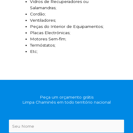
Vidros de Recuperadores ou
Salamandras;
Cordão;
Ventiladores;
Peças do Interior de Equipamentos;
Placas Electrónicas;
Motores Sem-fim;
Termóstatos;
Etc;
Peça um orçamento grátis
Limpa Chaminés em todo território nacional