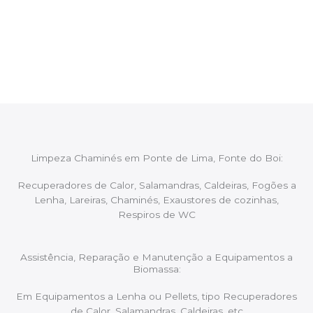
Após cada intervenção um membro da equipa irá
proceder ao relatório verbal da intervenção,
aconselhando sobre possíveis precauções ou
manutenções caso necessário.
Limpeza Chaminés em Ponte de Lima, Fonte do Boi:
Recuperadores de Calor, Salamandras, Caldeiras, Fogões a
Lenha, Lareiras, Chaminés, Exaustores de cozinhas,
Respiros de WC
Assistência, Reparação e Manutenção a Equipamentos a
Biomassa:
Em Equipamentos a Lenha ou Pellets, tipo Recuperadores
de Calor, Salamandras, Caldeiras, etc