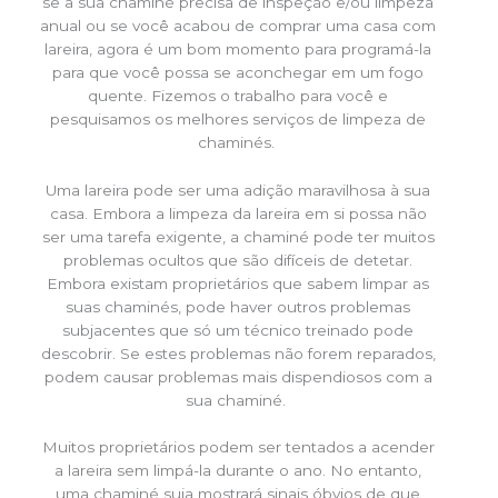
se a sua chaminé precisa de inspeção e/ou limpeza
anual ou se você acabou de comprar uma casa com
lareira, agora é um bom momento para programá-la
para que você possa se aconchegar em um fogo
quente. Fizemos o trabalho para você e
pesquisamos os melhores serviços de limpeza de
chaminés.
Uma lareira pode ser uma adição maravilhosa à sua
casa. Embora a limpeza da lareira em si possa não
ser uma tarefa exigente, a chaminé pode ter muitos
problemas ocultos que são difíceis de detetar.
Embora existam proprietários que sabem limpar as
suas chaminés, pode haver outros problemas
subjacentes que só um técnico treinado pode
descobrir. Se estes problemas não forem reparados,
podem causar problemas mais dispendiosos com a
sua chaminé.
Muitos proprietários podem ser tentados a acender
a lareira sem limpá-la durante o ano. No entanto,
uma chaminé suja mostrará sinais óbvios de que