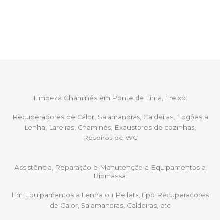
proceder ao relatório verbal da intervenção,
aconselhando sobre possíveis precauções ou
manutenções caso necessário.
Limpeza Chaminés em Ponte de Lima, Freixo:
Recuperadores de Calor, Salamandras, Caldeiras, Fogões a
Lenha, Lareiras, Chaminés, Exaustores de cozinhas,
Respiros de WC
Assistência, Reparação e Manutenção a Equipamentos a
Biomassa:
Em Equipamentos a Lenha ou Pellets, tipo Recuperadores
de Calor, Salamandras, Caldeiras, etc