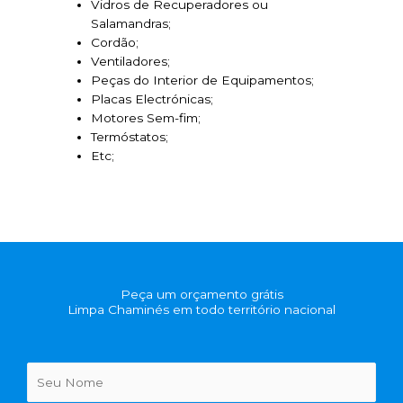
Vidros de Recuperadores ou
Salamandras;
Cordão;
Ventiladores;
Peças do Interior de Equipamentos;
Placas Electrónicas;
Motores Sem-fim;
Termóstatos;
Etc;
Peça um orçamento grátis
Limpa Chaminés em todo território nacional