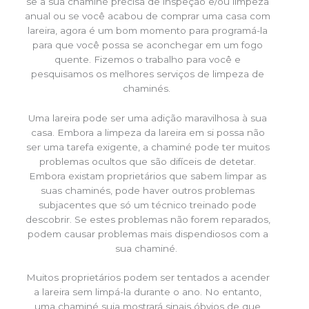
se a sua chaminé precisa de inspeção e/ou limpeza
anual ou se você acabou de comprar uma casa com
lareira, agora é um bom momento para programá-la
para que você possa se aconchegar em um fogo
quente. Fizemos o trabalho para você e
pesquisamos os melhores serviços de limpeza de
chaminés.
Uma lareira pode ser uma adição maravilhosa à sua
casa. Embora a limpeza da lareira em si possa não
ser uma tarefa exigente, a chaminé pode ter muitos
problemas ocultos que são difíceis de detetar.
Embora existam proprietários que sabem limpar as
suas chaminés, pode haver outros problemas
subjacentes que só um técnico treinado pode
descobrir. Se estes problemas não forem reparados,
podem causar problemas mais dispendiosos com a
sua chaminé.
Muitos proprietários podem ser tentados a acender
a lareira sem limpá-la durante o ano. No entanto,
uma chaminé suja mostrará sinais óbvios de que