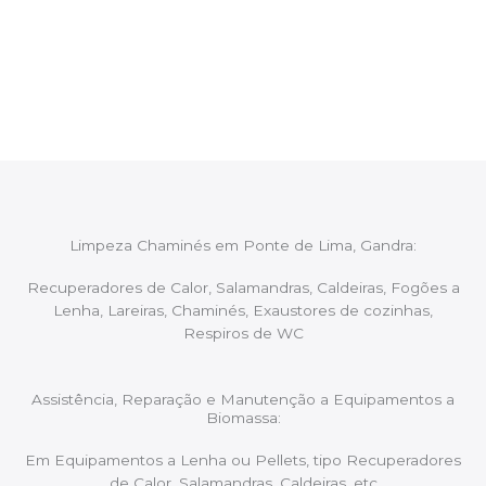
Após cada intervenção um membro da equipa irá
proceder ao relatório verbal da intervenção,
aconselhando sobre possíveis precauções ou
manutenções caso necessário.
Limpeza Chaminés em Ponte de Lima, Gandra:
Recuperadores de Calor, Salamandras, Caldeiras, Fogões a
Lenha, Lareiras, Chaminés, Exaustores de cozinhas,
Respiros de WC
Assistência, Reparação e Manutenção a Equipamentos a
Biomassa:
Em Equipamentos a Lenha ou Pellets, tipo Recuperadores
de Calor, Salamandras, Caldeiras, etc