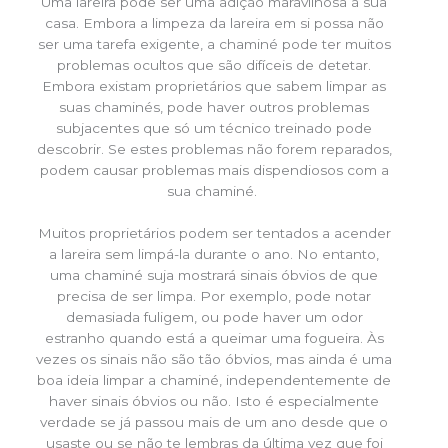
Uma lareira pode ser uma adição maravilhosa à sua
casa. Embora a limpeza da lareira em si possa não
ser uma tarefa exigente, a chaminé pode ter muitos
problemas ocultos que são difíceis de detetar.
Embora existam proprietários que sabem limpar as
suas chaminés, pode haver outros problemas
subjacentes que só um técnico treinado pode
descobrir. Se estes problemas não forem reparados,
podem causar problemas mais dispendiosos com a
sua chaminé.
Muitos proprietários podem ser tentados a acender
a lareira sem limpá-la durante o ano. No entanto,
uma chaminé suja mostrará sinais óbvios de que
precisa de ser limpa. Por exemplo, pode notar
demasiada fuligem, ou pode haver um odor
estranho quando está a queimar uma fogueira. Às
vezes os sinais não são tão óbvios, mas ainda é uma
boa ideia limpar a chaminé, independentemente de
haver sinais óbvios ou não. Isto é especialmente
verdade se já passou mais de um ano desde que o
usaste ou se não te lembras da última vez que foi