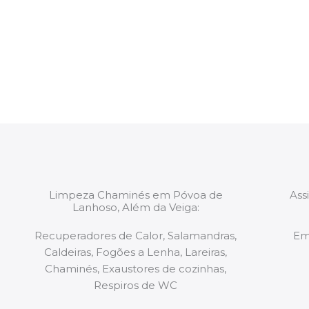
intervenção. Todas as equipas mobilizadas para os 
constituídas por Profissionais. Os nossos técnicos 
de todo o equipamento necessário para a resoluç
tipo de situação, independentemente do problem
Limpeza Chaminés em Póvoa de
Ass
Lanhoso, Além da Veiga:
Recuperadores de Calor, Salamandras,
Em
Caldeiras, Fogões a Lenha, Lareiras,
Chaminés, Exaustores de cozinhas,
Respiros de WC