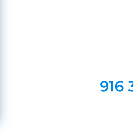
d
Em Lareiras, Recuperado
Evite incêndios na sua chaminé, limp
916 