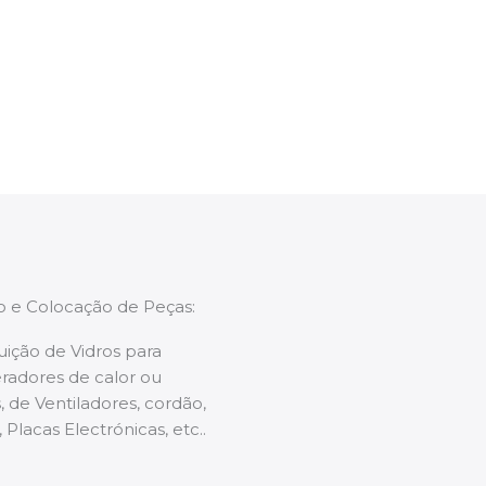
ntervenção, aconselhando sobre possíveis
enções caso necessário.
ão e Colocação de Peças:
uição de Vidros para
radores de calor ou
 de Ventiladores, cordão,
 Placas Electrónicas, etc..