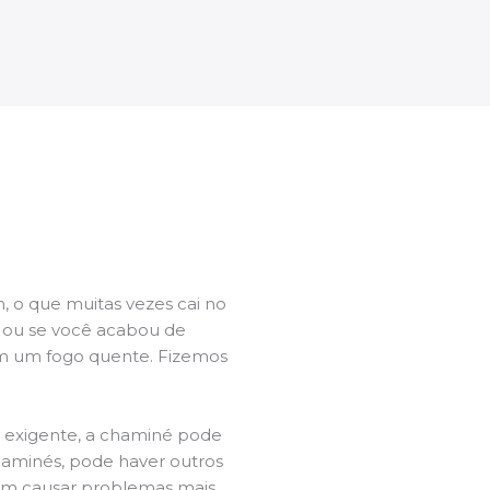
 o que muitas vezes cai no
l ou se você acabou de
m um fogo quente. Fizemos
a exigente, a chaminé pode
chaminés, pode haver outros
dem causar problemas mais