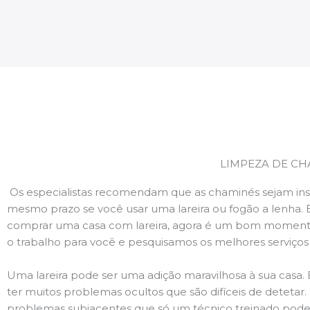
LIMPEZA DE CH
Os especialistas recomendam que as chaminés sejam ins
mesmo prazo se você usar uma lareira ou fogão a lenha. 
comprar uma casa com lareira, agora é um bom momento
o trabalho para você e pesquisamos os melhores serviço
Uma lareira pode ser uma adição maravilhosa à sua casa.
ter muitos problemas ocultos que são difíceis de deteta
problemas subjacentes que só um técnico treinado pode