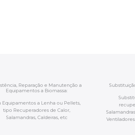
trabalhos são
relatório verbal da i
estão munidos
precauções ou manut
ão de qualquer
a.
istência, Reparação e Manutenção a
Substituiç
Equipamentos a Biomassa:
Substit
 Equipamentos a Lenha ou Pellets,
recupe
tipo Recuperadores de Calor,
Salamandras,
Salamandras, Caldeiras, etc
Ventiladores,