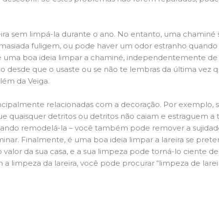
ira sem limpá-la durante o ano. No entanto, uma chaminé su
demasiada fuligem, ou pode haver um odor estranho quando
da é uma boa ideia limpar a chaminé, independentemente de h
 desde que o usaste ou se não te lembras da última vez qu
Além da Veiga.
principalmente relacionadas com a decoração. Por exemplo, s
ue quaisquer detritos ou detritos não caiam e estraguem a t
jando remodelá-la – você também pode remover a sujidade
inar. Finalmente, é uma boa ideia limpar a lareira se pre
o valor da sua casa, e a sua limpeza pode torná-lo ciente d
 a limpeza da lareira, você pode procurar “limpeza de lar