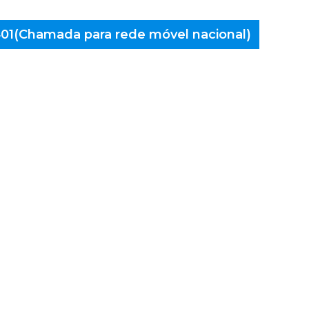
 401(Chamada para rede móvel nacional)
aminés
voa de
o, Além