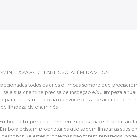
AMINÉ PÓVOA DE LANHOSO, ALÉM DA VEIGA
pecionadas todos os anos e limpas sempre que precisarem,
E, se a sua chaminé precisa de inspeção e/ou limpeza anua
 para programá-la para que você possa se aconchegar e
s de limpeza de chaminés.
 Embora a limpeza da lareira em si possa não ser uma taref
r. Embora existam proprietários que sabem limpar as suas 
 descobrir. Se estes problemas não forem reparados, po