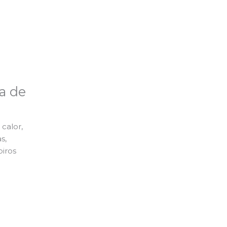
a de
calor,
s,
piros