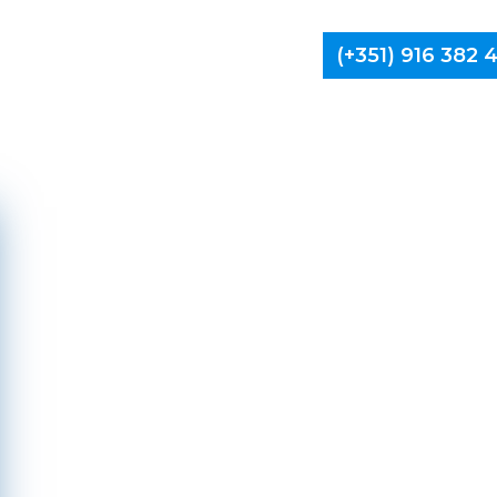
(+351) 916 382
Limpa Ch
Pó
Lanhos