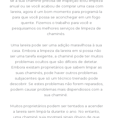
se a sua chaminé precisa de inspeção e/ou limpeza
anual ou se você acabou de comprar uma casa com
lareira, agora é um bom momento para programá-la
para que você possa se aconchegar em um fogo
quente. Fizemos o trabalho para você e
pesquisamos os melhores serviços de limpeza de
chaminés.
Uma lareira pode ser uma adição maravilhosa à sua
casa. Embora a limpeza da lareira em si possa não
ser uma tarefa exigente, a chaminé pode ter muitos
problemas ocultos que são difíceis de detetar.
Embora existam proprietários que sabem limpar as
suas chaminés, pode haver outros problemas
subjacentes que só um técnico treinado pode
descobrir. Se estes problemas não forem reparados,
podem causar problemas mais dispendiosos com a
sua chaminé.
Muitos proprietários podem ser tentados a acender
a lareira sem limpá-la durante o ano. No entanto,
uma chaminé suja mostrará sinais óbvios de que