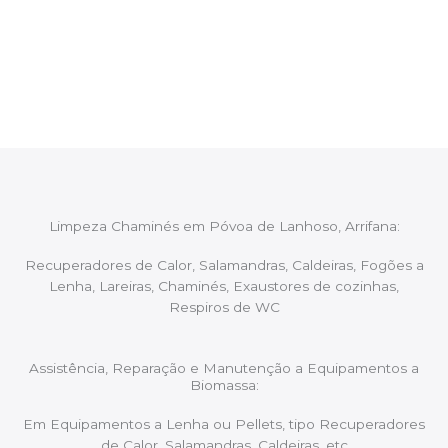
Após cada intervenção um membro da equipa irá
proceder ao relatório verbal da intervenção,
aconselhando sobre possíveis precauções ou
manutenções caso necessário.
Limpeza Chaminés em Póvoa de Lanhoso, Arrifana:
Recuperadores de Calor, Salamandras, Caldeiras, Fogões a
Lenha, Lareiras, Chaminés, Exaustores de cozinhas,
Respiros de WC
Assistência, Reparação e Manutenção a Equipamentos a
Biomassa:
Em Equipamentos a Lenha ou Pellets, tipo Recuperadores
de Calor, Salamandras, Caldeiras, etc