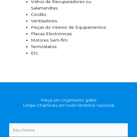
Vidros de Recuperadores ou
Salamandras;
Cordão;
Ventiladores;
Peças do Interior de Equipamentos;
Placas Electrónicas;
Motores Sem-fim;
Termóstatos;
Etc;
Peça um orçamento grátis
Limpa Chaminés em todo território nacional