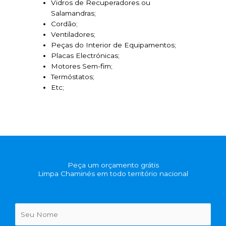
Vidros de Recuperadores ou
Salamandras;
Cordão;
Ventiladores;
Peças do Interior de Equipamentos;
Placas Electrónicas;
Motores Sem-fim;
Termóstatos;
Etc;
Peça um orçamento grátis
Limpa Chaminés em todo território nacional