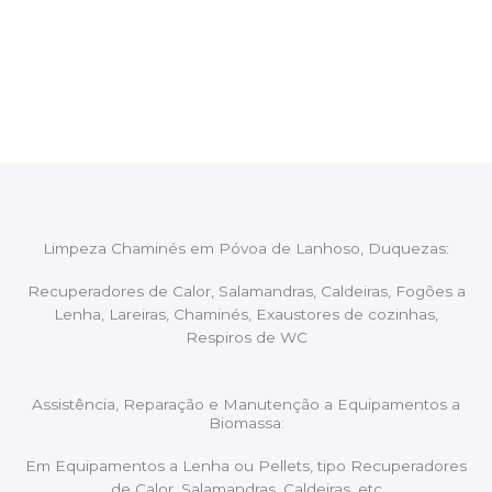
Após cada intervenção um membro da equipa irá
proceder ao relatório verbal da intervenção,
aconselhando sobre possíveis precauções ou
manutenções caso necessário.
Limpeza Chaminés em Póvoa de Lanhoso, Duquezas:
Recuperadores de Calor, Salamandras, Caldeiras, Fogões a
Lenha, Lareiras, Chaminés, Exaustores de cozinhas,
Respiros de WC
Assistência, Reparação e Manutenção a Equipamentos a
Biomassa:
Em Equipamentos a Lenha ou Pellets, tipo Recuperadores
de Calor, Salamandras, Caldeiras, etc