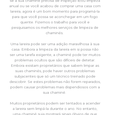
se a sua chaminé precisa de inspeção e/ou limpeza
anual ou se você acabou de comprar uma casa com
lareira, agora é um bom momento para programá-la
para que você possa se aconchegar em um fogo
quente. Fizemos o trabalho para você e
pesquisamos os melhores serviços de limpeza de
chaminés.
Uma lareira pode ser uma adição maravilhosa à sua
casa. Embora a limpeza da lareira em si possa não
ser uma tarefa exigente, a chaminé pode ter muitos
problemas ocultos que são difíceis de detetar.
Embora existam proprietários que sabem limpar as
suas chaminés, pode haver outros problemas
subjacentes que só um técnico treinado pode
descobrir. Se estes problemas não forem reparados,
podem causar problemas mais dispendiosos com a
sua chaminé.
Muitos proprietários podem ser tentados a acender
a lareira sem limpá-la durante o ano. No entanto,
uma chaminé suja mostrará sinais óbvios de que