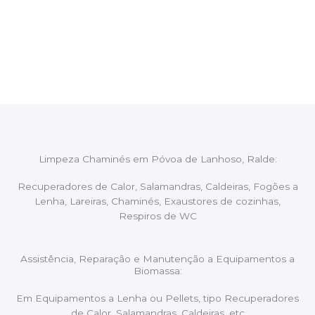
Após cada intervenção um membro da equipa irá
proceder ao relatório verbal da intervenção,
aconselhando sobre possíveis precauções ou
manutenções caso necessário.
Limpeza Chaminés em Póvoa de Lanhoso, Ralde:
Recuperadores de Calor, Salamandras, Caldeiras, Fogões a
Lenha, Lareiras, Chaminés, Exaustores de cozinhas,
Respiros de WC
Assistência, Reparação e Manutenção a Equipamentos a
Biomassa:
Em Equipamentos a Lenha ou Pellets, tipo Recuperadores
de Calor, Salamandras, Caldeiras, etc