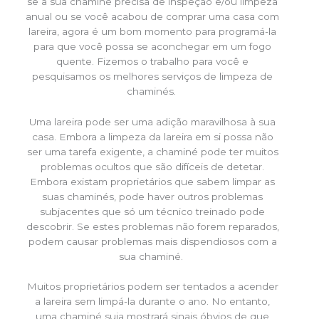
se a sua chaminé precisa de inspeção e/ou limpeza
anual ou se você acabou de comprar uma casa com
lareira, agora é um bom momento para programá-la
para que você possa se aconchegar em um fogo
quente. Fizemos o trabalho para você e
pesquisamos os melhores serviços de limpeza de
chaminés.
Uma lareira pode ser uma adição maravilhosa à sua
casa. Embora a limpeza da lareira em si possa não
ser uma tarefa exigente, a chaminé pode ter muitos
problemas ocultos que são difíceis de detetar.
Embora existam proprietários que sabem limpar as
suas chaminés, pode haver outros problemas
subjacentes que só um técnico treinado pode
descobrir. Se estes problemas não forem reparados,
podem causar problemas mais dispendiosos com a
sua chaminé.
Muitos proprietários podem ser tentados a acender
a lareira sem limpá-la durante o ano. No entanto,
uma chaminé suja mostrará sinais óbvios de que