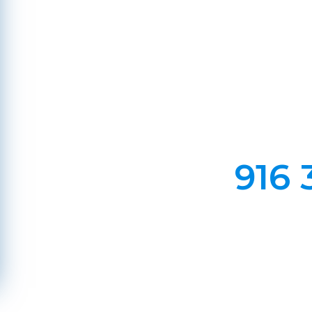
Varzim, 
Em Lareiras, Recuperado
Evite incêndios na sua chaminé, limp
916 