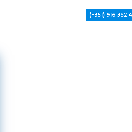
(+351) 916 382
Limpa Ch
Pó