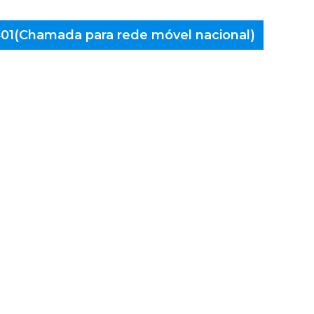
 401(Chamada para rede móvel nacional)
aminés
voa de