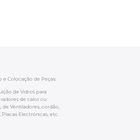
enções caso necessário.
ão e Colocação de Peças:
uição de Vidros para
radores de calor ou
 de Ventiladores, cordão,
 Placas Electrónicas, etc..