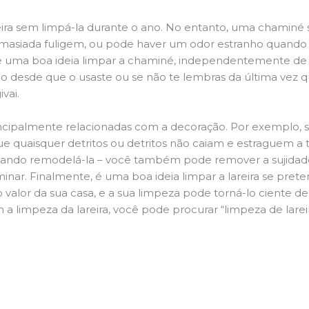
ira sem limpá-la durante o ano. No entanto, uma chaminé su
demasiada fuligem, ou pode haver um odor estranho quando
da é uma boa ideia limpar a chaminé, independentemente de h
 desde que o usaste ou se não te lembras da última vez qu
ivai.
principalmente relacionadas com a decoração. Por exemplo, s
ue quaisquer detritos ou detritos não caiam e estraguem a t
jando remodelá-la – você também pode remover a sujidade
inar. Finalmente, é uma boa ideia limpar a lareira se pre
o valor da sua casa, e a sua limpeza pode torná-lo ciente d
a limpeza da lareira, você pode procurar “limpeza de lareir