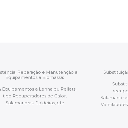
estão munidos
precauções ou manut
ão de qualquer
a.
istência, Reparação e Manutenção a
Substituiç
Equipamentos a Biomassa:
Substit
 Equipamentos a Lenha ou Pellets,
recupe
tipo Recuperadores de Calor,
Salamandras,
Salamandras, Caldeiras, etc
Ventiladores,