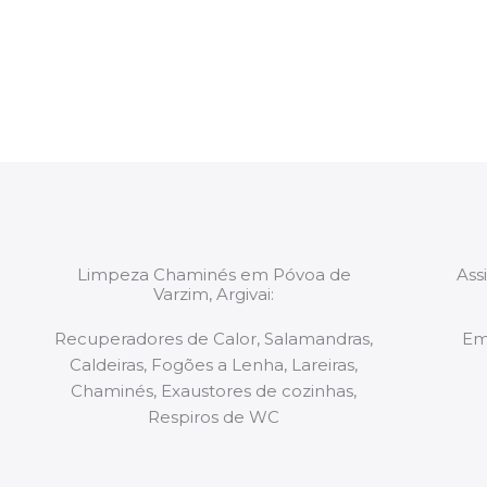
constituídas por Profissionais. Os nossos técnicos 
de todo o equipamento necessário para a resoluç
tipo de situação, independentemente do problem
Limpeza Chaminés em Póvoa de
Ass
Varzim, Argivai:
Recuperadores de Calor, Salamandras,
Em
Caldeiras, Fogões a Lenha, Lareiras,
Chaminés, Exaustores de cozinhas,
Respiros de WC