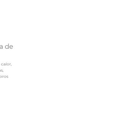
a de
calor,
s,
piros