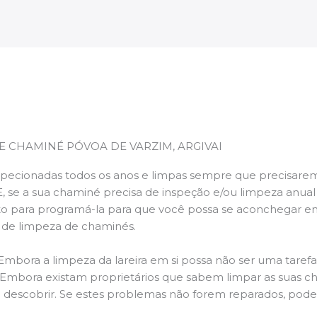
E CHAMINÉ PÓVOA DE VARZIM, ARGIVAI
pecionadas todos os anos e limpas sempre que precisarem,
E, se a sua chaminé precisa de inspeção e/ou limpeza anua
 para programá-la para que você possa se aconchegar e
s de limpeza de chaminés.
 Embora a limpeza da lareira em si possa não ser uma taref
r. Embora existam proprietários que sabem limpar as suas 
 descobrir. Se estes problemas não forem reparados, po